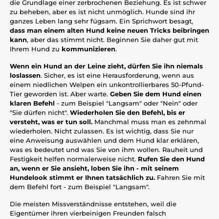
die Grundlage einer zerbrochenen Beziehung. Es ist schwer
zu beheben, aber es ist nicht unmöglich. Hunde sind ihr
ganzes Leben lang sehr fügsam. Ein Sprichwort besagt,
dass man einem alten Hund keine neuen Tricks beibringen
kann
, aber das stimmt nicht. Beginnen Sie daher gut mit
Ihrem Hund zu
kommunizieren
.
Wenn ein Hund an der Leine zieht, dürfen Sie ihn niemals
loslassen
. Sicher, es ist eine Herausforderung, wenn aus
einem niedlichen Welpen ein unkontrollierbares 50-Pfund-
Tier geworden ist. Aber warte.
Geben Sie dem Hund einen
klaren Befehl
- zum Beispiel "Langsam" oder "Nein" oder
"Sie dürfen nicht".
Wiederholen Sie den Befehl, bis er
versteht, was er tun soll.
Manchmal muss man es zehnmal
wiederholen. Nicht zulassen. Es ist wichtig, dass Sie nur
eine Anweisung auswählen und dem Hund klar erklären,
was es bedeutet und was Sie von ihm wollen. Rauheit und
Festigkeit helfen normalerweise nicht.
Rufen Sie den Hund
an, wenn er Sie ansieht, loben Sie ihn - mit seinem
Hundelook stimmt er Ihnen tatsächlich zu.
Fahren Sie mit
dem Befehl fort - zum Beispiel "Langsam".
Die meisten Missverständnisse entstehen, weil die
Eigentümer ihren vierbeinigen Freunden falsch