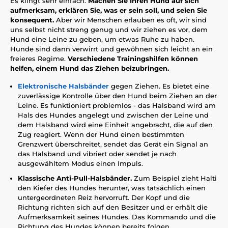
Es klingt sehr einfach.
Machen Sie Ihren Hund auf sich
aufmerksam, erklären Sie, was er sein soll, und seien Sie
konsequent.
Aber wir Menschen erlauben es oft, wir sind
uns selbst nicht streng genug und wir ziehen es vor, dem
Hund eine Leine zu geben, um etwas Ruhe zu haben.
Hunde sind dann verwirrt und gewöhnen sich leicht an ein
freieres Regime.
Verschiedene Trainingshilfen können
helfen, einem Hund das Ziehen beizubringen.
Elektronische Halsbänder
gegen Ziehen. Es bietet eine
zuverlässige Kontrolle über den Hund beim Ziehen an der
Leine. Es funktioniert problemlos - das Halsband wird am
Hals des Hundes angelegt und zwischen der Leine und
dem Halsband wird eine Einheit angebracht, die auf den
Zug reagiert. Wenn der Hund einen bestimmten
Grenzwert überschreitet, sendet das Gerät ein Signal an
das Halsband und vibriert oder sendet je nach
ausgewähltem Modus einen Impuls.
Klassische Anti-Pull-Halsbänder.
Zum Beispiel zieht Halti
den Kiefer des Hundes herunter, was tatsächlich einen
untergeordneten Reiz hervorruft. Der Kopf und die
Richtung richten sich auf den Besitzer und er erhält die
Aufmerksamkeit seines Hundes. Das Kommando und die
Richtung des Hundes können bereits folgen.