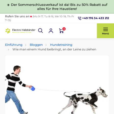
☀️ Der Sommerschlussverkauf ist da! Bis zu 50% Rabatt auf
alles für Ihre Haustiere!
Rufen Sie uns an
(Mo 9-17, Tu 8-16, We 10-18, Th-Fr
+49 176 34 433 212
7-15)
0
Menü
Einführung
Bloggen
Hundetraining
Wie man einem Hund beibringt, an der Leine zu ziehen