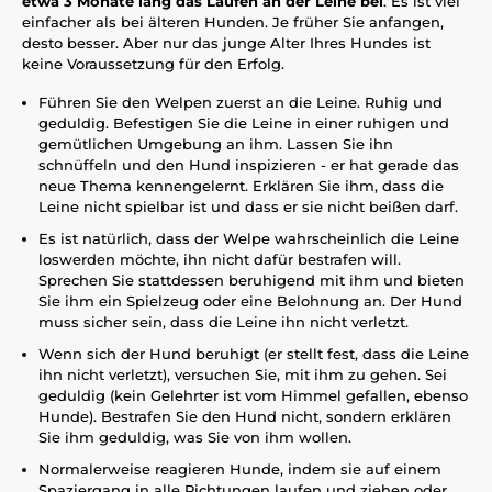
etwa 3 Monate lang das Laufen an der Leine bei
. Es ist viel
einfacher als bei älteren Hunden. Je früher Sie anfangen,
desto besser. Aber nur das junge Alter Ihres Hundes ist
keine Voraussetzung für den Erfolg.
Führen Sie den Welpen zuerst an die Leine. Ruhig und
geduldig. Befestigen Sie die Leine in einer ruhigen und
gemütlichen Umgebung an ihm. Lassen Sie ihn
schnüffeln und den Hund inspizieren - er hat gerade das
neue Thema kennengelernt. Erklären Sie ihm, dass die
Leine nicht spielbar ist und dass er sie nicht beißen darf.
Es ist natürlich, dass der Welpe wahrscheinlich die Leine
loswerden möchte, ihn nicht dafür bestrafen will.
Sprechen Sie stattdessen beruhigend mit ihm und bieten
Sie ihm ein Spielzeug oder eine Belohnung an. Der Hund
muss sicher sein, dass die Leine ihn nicht verletzt.
Wenn sich der Hund beruhigt (er stellt fest, dass die Leine
ihn nicht verletzt), versuchen Sie, mit ihm zu gehen. Sei
geduldig (kein Gelehrter ist vom Himmel gefallen, ebenso
Hunde). Bestrafen Sie den Hund nicht, sondern erklären
Sie ihm geduldig, was Sie von ihm wollen.
Normalerweise reagieren Hunde, indem sie auf einem
Spaziergang in alle Richtungen laufen und ziehen oder