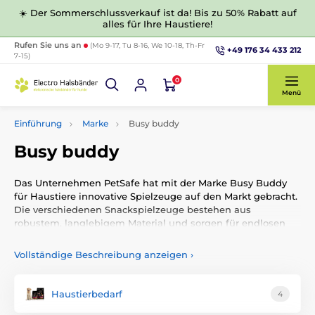
☀️ Der Sommerschlussverkauf ist da! Bis zu 50% Rabatt auf
alles für Ihre Haustiere!
Rufen Sie uns an
(Mo 9-17, Tu 8-16, We 10-18, Th-Fr
+49 176 34 433 212
7-15)
0
Menü
Einführung
Marke
Busy buddy
Busy buddy
Das Unternehmen
PetSafe
hat mit der Marke
Busy Buddy
für Haustiere innovative Spielzeuge auf den Markt gebracht.
Die verschiedenen Snackspielzeuge bestehen aus
robustem, langlebigem Material und sorgen für endlosen
Spielspaß ohne Langeweile!
Vollständige Beschreibung anzeigen
›
Haustierbedarf
4