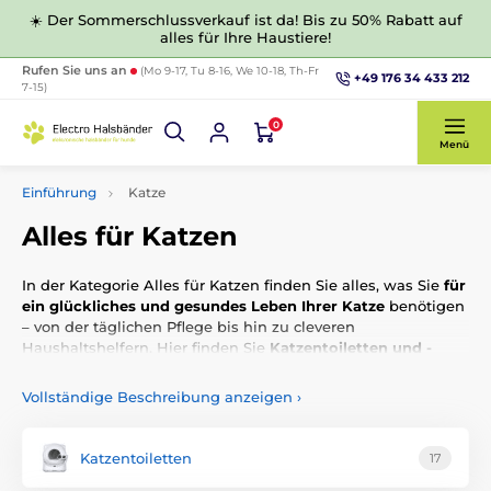
☀️ Der Sommerschlussverkauf ist da! Bis zu 50% Rabatt auf
alles für Ihre Haustiere!
Rufen Sie uns an
(Mo 9-17, Tu 8-16, We 10-18, Th-Fr
+49 176 34 433 212
7-15)
0
Menü
Einführung
Katze
Alles für Katzen
In der Kategorie Alles für Katzen finden Sie alles, was Sie
für
ein glückliches und gesundes Leben Ihrer Katze
benötigen
– von der täglichen Pflege bis hin zu cleveren
Haushaltshelfern. Hier finden Sie
Katzentoiletten und -
klappen
, hochwertiges
Futter, Näpfe und Trinkbrunnen
,
bequeme
Schlafplätze
, unterhaltsames
Spielzeug
sowie
Vollständige Beschreibung anzeigen
›
robuste
Kratzbäume und Kratzmöbel
. Auch
Geschirre, GPS-
und Trainingshalsbänder, Smart-Kameras
zur
Fernüberwachung oder
elektronische Zäune
für sichere
Katzentoiletten
17
Bewegung im Freien fehlen nicht. Selbstverständlich finden