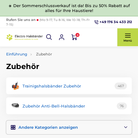
☀️ Der Sommerschlussverkauf ist da! Bis zu 50% Rabatt auf
alles für Ihre Haustiere!
Rufen Sie uns an
(Mo 9-17, Tu 8-16, We 10-18, Th-Fr
+49 176 34 433 212
7-15)
0
Menü
Einführung
Zubehör
Zubehör
Trainigshalsbänder Zubehör
467
Zubehör Anti-Bell-Halsbänder
76
Andere Kategorien anzeigen