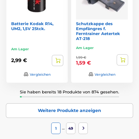
Batterie Kodak R14,
Schutzkappe des
UM2, 1,5V 2Stck.
Empfängres f.
Ferntrainer Aetertek
AT-218
Am Lager
Am Lager
1,99 €
2,99 €
1,59 €
Vergleichen
Vergleichen
Sie haben bereits 18 Produkte von 874 gesehen.
Weitere Produkte anzeigen
…
1
49