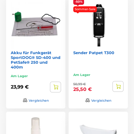
-50%
Sommer-Sale
Akku für Funkgerät
Sender Patpet T300
SportDOG® SD-400 und
PetSafe® 250 und
400m
Am Lager
Am Lager
50,99 €
23,99 €
25,50 €
Vergleichen
Vergleichen