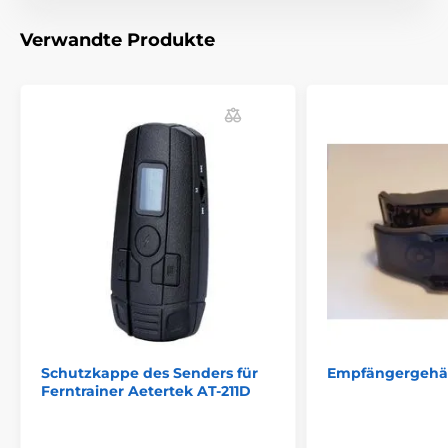
Das Produkt ist in Kategorien eingeteilt
Verwandte Produkte
Trainigshalsbänder Zubehör
Zubehör
Abdeckungen und Teile
% Zubehör
Schutzkappe des Senders für
Empfängergehäu
Ferntrainer Aetertek AT-211D