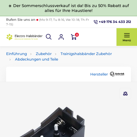
☀️ Der Sommerschlussverkauf ist da! Bis zu 50% Rabatt auf
alles für Ihre Haustiere!
Rufen Sie uns an
(Mo 9-17, Tu 8-16, We 10-18, Th-Fr
+49 176 34 433 212
7-15)
0
Menü
Einführung
Zubehör
Trainigshalsbänder Zubehör
Abdeckungen und Teile
Hersteller