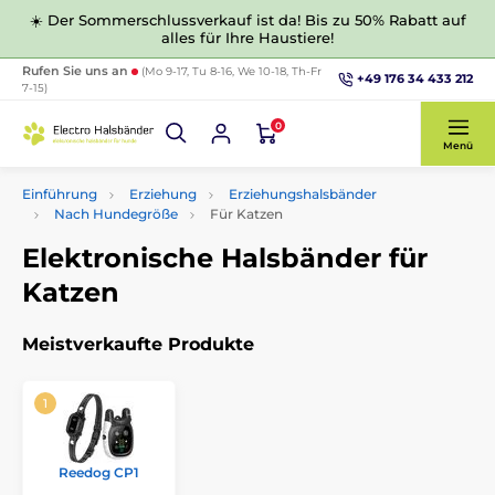
☀️ Der Sommerschlussverkauf ist da! Bis zu 50% Rabatt auf
alles für Ihre Haustiere!
Rufen Sie uns an
(Mo 9-17, Tu 8-16, We 10-18, Th-Fr
+49 176 34 433 212
7-15)
0
Menü
Einführung
Erziehung
Erziehungshalsbänder
Nach Hundegröße
Für Katzen
Elektronische Halsbänder für
Katzen
Meistverkaufte Produkte
Reedog CP1