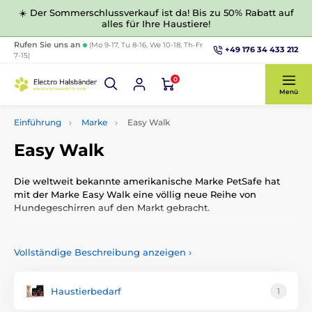
☀️ Der Sommerschlussverkauf ist da! Bis zu 50% Rabatt auf
alles für Ihre Haustiere!
Rufen Sie uns an
(Mo 9-17, Tu 8-16, We 10-18, Th-Fr
+49 176 34 433 212
7-15)
0
Menü
Einführung
Marke
Easy Walk
Easy Walk
Die weltweit bekannte amerikanische Marke
PetSafe
hat
mit der Marke
Easy Walk
eine völlig neue Reihe von
Hundegeschirren auf den Markt gebracht.
Die Geschirre für das Training des Fußgehens beim Hund
erfordern weniger körperliche Kraft bei der Kontrolle des
Vollständige Beschreibung anzeigen
›
Hundes. Sie überzeugen durch eine hochwertige und
luxuriöse Verarbeitung.
Haustierbedarf
1