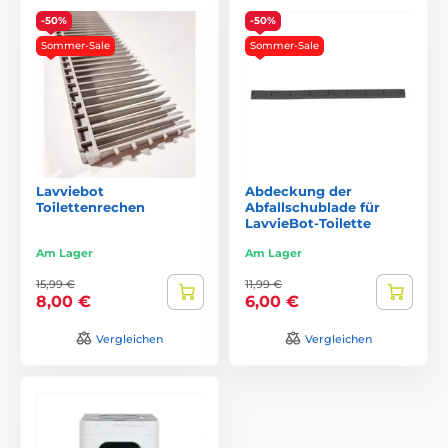
-50%
-50%
Sommer-Sale
Sommer-Sale
Lavviebot
Abdeckung der
Toilettenrechen
Abfallschublade für
LavvieBot-Toilette
Am Lager
Am Lager
15,99 €
11,99 €
8,00 €
6,00 €
Vergleichen
Vergleichen