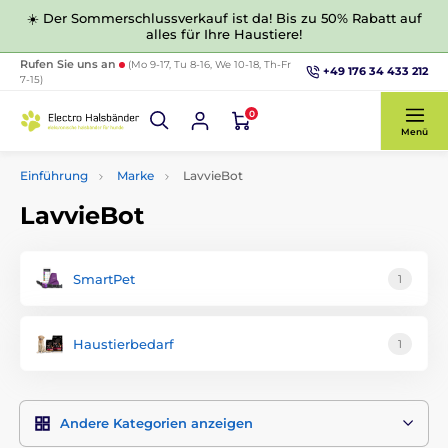
☀️ Der Sommerschlussverkauf ist da! Bis zu 50% Rabatt auf
alles für Ihre Haustiere!
Rufen Sie uns an
(Mo 9-17, Tu 8-16, We 10-18, Th-Fr
+49 176 34 433 212
7-15)
0
Menü
Einführung
Marke
LavvieBot
LavvieBot
SmartPet
1
Haustierbedarf
1
Andere Kategorien anzeigen