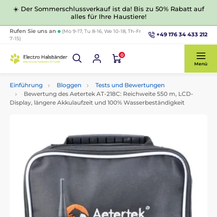
☀️ Der Sommerschlussverkauf ist da! Bis zu 50% Rabatt auf
alles für Ihre Haustiere!
Rufen Sie uns an
(Mo 9-17, Tu 8-16, We 10-18, Th-Fr
+49 176 34 433 212
7-15)
0
Menü
Einführung
Bloggen
Tests und Bewertungen
Bewertung des Aetertek AT-218C: Reichweite 550 m, LCD-
Display, längere Akkulaufzeit und 100% Wasserbeständigkeit