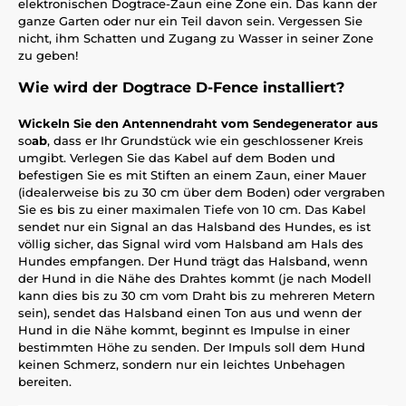
elektronischen Dogtrace-Zaun eine Zone ein. Das kann der
ganze Garten oder nur ein Teil davon sein. Vergessen Sie
nicht, ihm Schatten und Zugang zu Wasser in seiner Zone
zu geben!
Wie wird der Dogtrace D-Fence installiert?
Wickeln Sie den Antennendraht vom Sendegenerator aus
so
ab
, dass er Ihr Grundstück wie ein geschlossener Kreis
umgibt. Verlegen Sie das Kabel auf dem Boden und
befestigen Sie es mit Stiften an einem Zaun, einer Mauer
(idealerweise bis zu 30 cm über dem Boden) oder vergraben
Sie es bis zu einer maximalen Tiefe von 10 cm. Das Kabel
sendet nur ein Signal an das Halsband des Hundes, es ist
völlig sicher, das Signal wird vom Halsband am Hals des
Hundes empfangen. Der Hund trägt das Halsband, wenn
der Hund in die Nähe des Drahtes kommt (je nach Modell
kann dies bis zu 30 cm vom Draht bis zu mehreren Metern
sein), sendet das Halsband einen Ton aus und wenn der
Hund in die Nähe kommt, beginnt es Impulse in einer
bestimmten Höhe zu senden. Der Impuls soll dem Hund
keinen Schmerz, sondern nur ein leichtes Unbehagen
bereiten.