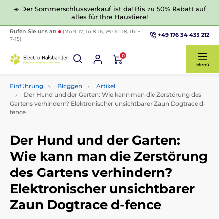
☀️ Der Sommerschlussverkauf ist da! Bis zu 50% Rabatt auf
alles für Ihre Haustiere!
Rufen Sie uns an
(Mo 9-17, Tu 8-16, We 10-18, Th-Fr
+49 176 34 433 212
7-15)
0
Menü
Einführung
Bloggen
Artikel
Der Hund und der Garten: Wie kann man die Zerstörung des
Gartens verhindern? Elektronischer unsichtbarer Zaun Dogtrace d-
fence
Der Hund und der Garten:
Wie kann man die Zerstörung
des Gartens verhindern?
Elektronischer unsichtbarer
Zaun Dogtrace d-fence