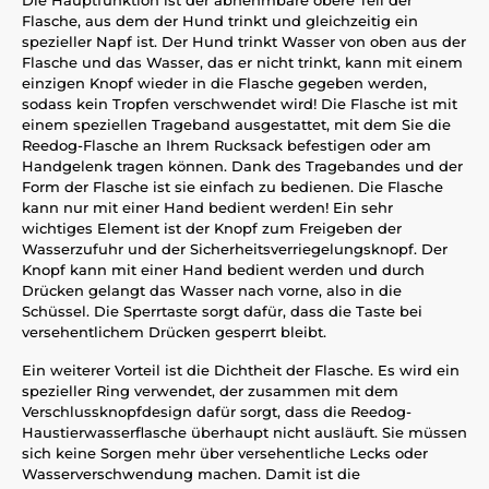
Die Hauptfunktion ist der abnehmbare obere Teil der
Flasche, aus dem der Hund trinkt und gleichzeitig ein
spezieller Napf ist. Der Hund trinkt Wasser von oben aus der
Flasche und das Wasser, das er nicht trinkt, kann mit einem
einzigen Knopf wieder in die Flasche gegeben werden,
sodass kein Tropfen verschwendet wird! Die Flasche ist mit
einem speziellen Trageband ausgestattet, mit dem Sie die
Reedog-Flasche an Ihrem Rucksack befestigen oder am
Handgelenk tragen können. Dank des Tragebandes und der
Form der Flasche ist sie einfach zu bedienen. Die Flasche
kann nur mit einer Hand bedient werden! Ein sehr
wichtiges Element ist der Knopf zum Freigeben der
Wasserzufuhr und der Sicherheitsverriegelungsknopf. Der
Knopf kann mit einer Hand bedient werden und durch
Drücken gelangt das Wasser nach vorne, also in die
Schüssel. Die Sperrtaste sorgt dafür, dass die Taste bei
versehentlichem Drücken gesperrt bleibt.
Ein weiterer Vorteil ist die Dichtheit der Flasche. Es wird ein
spezieller Ring verwendet, der zusammen mit dem
Verschlussknopfdesign dafür sorgt, dass die Reedog-
Haustierwasserflasche überhaupt nicht ausläuft. Sie müssen
sich keine Sorgen mehr über versehentliche Lecks oder
Wasserverschwendung machen. Damit ist die