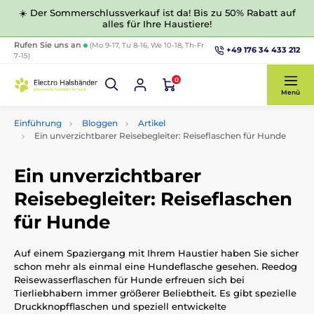
☀️ Der Sommerschlussverkauf ist da! Bis zu 50% Rabatt auf
alles für Ihre Haustiere!
Rufen Sie uns an
(Mo 9-17, Tu 8-16, We 10-18, Th-Fr
+49 176 34 433 212
7-15)
0
Menü
Einführung
Bloggen
Artikel
Ein unverzichtbarer Reisebegleiter: Reiseflaschen für Hunde
Ein unverzichtbarer
Reisebegleiter: Reiseflaschen
für Hunde
Auf einem Spaziergang mit Ihrem Haustier haben Sie sicher
schon mehr als einmal eine Hundeflasche gesehen. Reedog
Reisewasserflaschen für Hunde erfreuen sich bei
Tierliebhabern immer größerer Beliebtheit. Es gibt spezielle
Druckknopfflaschen und speziell entwickelte