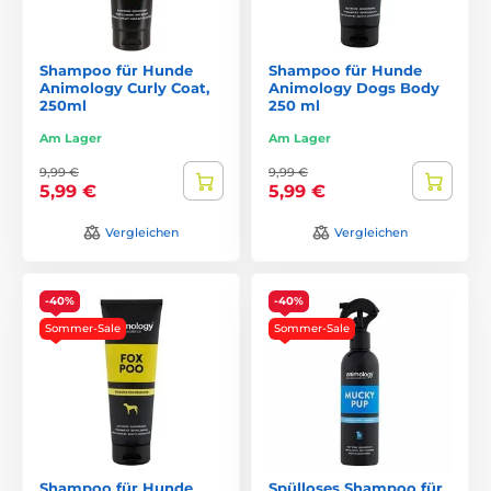
Shampoo für Hunde
Shampoo für Hunde
Animology Curly Coat,
Animology Dogs Body
250ml
250 ml
Am Lager
Am Lager
9,99 €
9,99 €
5,99 €
5,99 €
Vergleichen
Vergleichen
-40%
-40%
Sommer-Sale
Sommer-Sale
Shampoo für Hunde
Spülloses Shampoo für