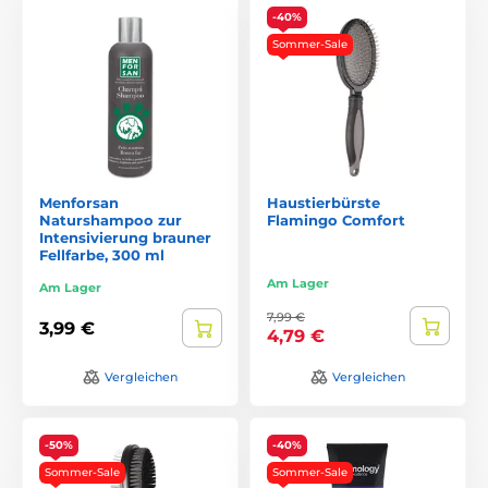
-40%
Sommer-Sale
Menforsan
Haustierbürste
Naturshampoo zur
Flamingo Comfort
Intensivierung brauner
Fellfarbe, 300 ml
Am Lager
Am Lager
7,99 €
3,99 €
4,79 €
Vergleichen
Vergleichen
-50%
-40%
Sommer-Sale
Sommer-Sale