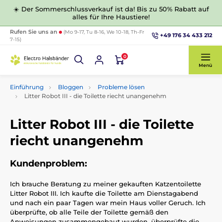
☀️ Der Sommerschlussverkauf ist da! Bis zu 50% Rabatt auf
alles für Ihre Haustiere!
Rufen Sie uns an
(Mo 9-17, Tu 8-16, We 10-18, Th-Fr
+49 176 34 433 212
7-15)
0
Menü
Einführung
Bloggen
Probleme lösen
Litter Robot III - die Toilette riecht unangenehm
Litter Robot III - die Toilette
riecht unangenehm
Kundenproblem:
Ich brauche Beratung zu meiner gekauften Katzentoilette
Litter Robot III. Ich kaufte die Toilette am Dienstagabend
und nach ein paar Tagen war mein Haus voller Geruch. Ich
überprüfte, ob alle Teile der Toilette gemäß den
Anweisungen zusammengebaut wurden, überprüfte die