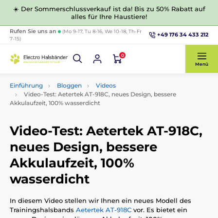
☀️ Der Sommerschlussverkauf ist da! Bis zu 50% Rabatt auf
alles für Ihre Haustiere!
Rufen Sie uns an
(Mo 9-17, Tu 8-16, We 10-18, Th-Fr
+49 176 34 433 212
7-15)
0
Menü
Einführung
Bloggen
Videos
Video-Test: Aetertek AT-918C, neues Design, bessere
Akkulaufzeit, 100% wasserdicht
Video-Test: Aetertek AT-918C,
neues Design, bessere
Akkulaufzeit, 100%
wasserdicht
In diesem Video stellen wir Ihnen ein neues Modell des
Trainingshalsbands
Aetertek AT-918C
vor. Es bietet ein