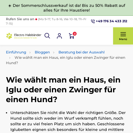
☀️ Der Sommerschlussverkauf ist da! Bis zu 50% Rabatt auf
alles für Ihre Haustiere!
Rufen Sie uns an
(Mo 9-17, Tu 8-16, We 10-18, Th-Fr
+49 176 34 433 212
7-15)
0
Menü
Einführung
Bloggen
Beratung bei der Auswahl
Wie wählt man ein Haus, ein Iglu oder einen Zwinger für einen
Hund?
Wie wählt man ein Haus, ein
Iglu oder einen Zwinger für
einen Hund?
Unterschätzen Sie nicht die Wahl der richtigen Größe. Der
Hund sollte sich weder im Wurf verkrampft fühlen, noch
sollte er zu viel freien Platz um sich haben. Geschlossene
Iglubetten eignen sich besonders für kleine und mittlere