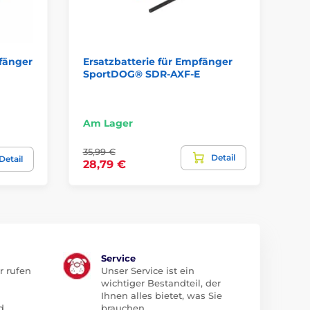
fänger
Ersatzbatterie für Empfänger
Re
SportDOG® SDR-AXF-E
Am Lager
Am
35,99 €
27,
Detail
Detail
28,79 €
22
Service
r rufen
Unser Service ist ein
wichtiger Bestandteil, der
Ihnen alles bietet, was Sie
d
brauchen.