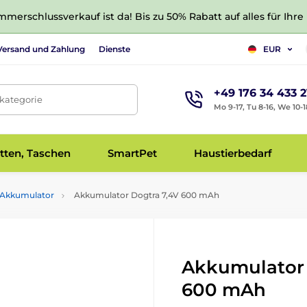
merschlussverkauf ist da! Bis zu 50% Rabatt auf alles für Ihre
Versand und Zahlung
Dienste
EUR
+49 176 34 433 2
tkategorie
Mo 9-17, Tu 8-16, We 10-1
tten, Taschen
SmartPet
Haustierbedarf
Akkumulator
Akkumulator Dogtra 7,4V 600 mAh
Akkumulator 
600 mAh