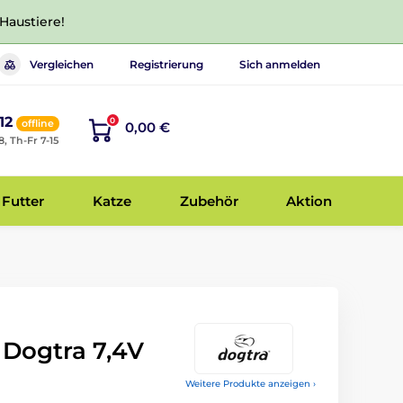
 Haustiere!
Vergleichen
Registrierung
Sich anmelden
12
0
offline
0,00 €
8, Th-Fr 7-15
Futter
Katze
Zubehör
Aktion
Dogtra 7,4V
Weitere Produkte anzeigen ›