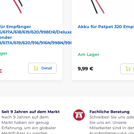
für Empfänger
Akku für Patpet 320 Emp
6/617A/618/619/620/998DR/Deluxe
ender
18/617A/619/620/916/916N/998N/998DB/Deluxe/998DR/Deluxe
ger
Am Lager
Detail
9,99 €
€
Seit 9 Jahren auf dem Markt
Fachliche Beratung
Nach 9 Jahren auf dem
Schreiben Sie uns ode
Markt haben wir genug
Sie uns an. Unsere
Erfahrung, um ein globaler
Mitarbeiter sind in der
Marktführer zu werden.
Kundenbetreuung un