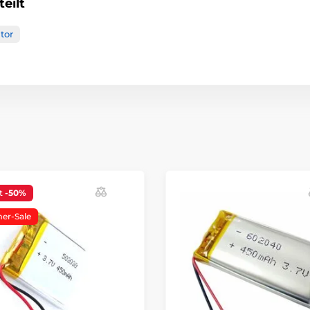
eilt
tor
t
-50%
r-Sale