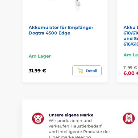
Akkumulator für Empfänger
Akku 
Dogtra 4500 Edge
610/61
und S
616/6
Am La
Am Lager
11,99 €
31,99 €
Detail
6,00 
Unsere eigene Marke
Wir produzieren und
verkaufen Haustierbedarf
und intelligente Produkte der
Eigenmarke Reedog.