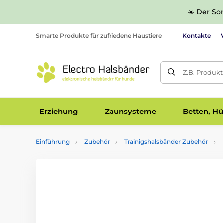
☀️ Der Som
Smarte Produkte für zufriedene Haustiere
Kontakte
Z.B. Produk
Erziehung
Zaunsysteme
Betten, Hü
Einführung
Zubehör
Trainigshalsbänder Zubehör