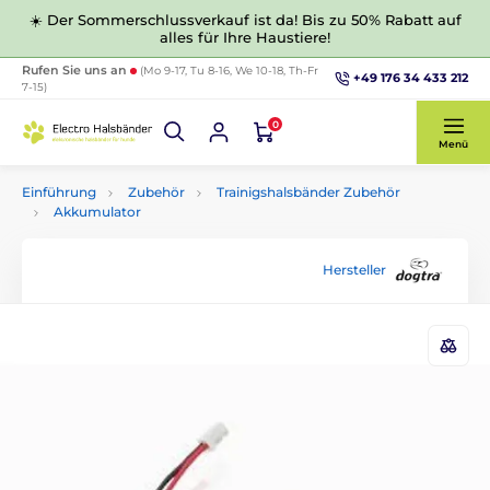
☀️ Der Sommerschlussverkauf ist da! Bis zu 50% Rabatt auf
alles für Ihre Haustiere!
Rufen Sie uns an
(Mo 9-17, Tu 8-16, We 10-18, Th-Fr
+49 176 34 433 212
7-15)
0
Menü
Einführung
Zubehör
Trainigshalsbänder Zubehör
Akkumulator
Hersteller