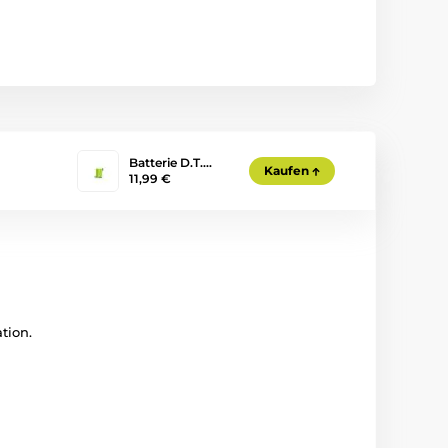
Batterie D.T.…
Kaufen
11,99 €
tion.