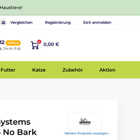
 Haustiere!
Vergleichen
Registrierung
Sich anmelden
12
0
offline
0,00 €
8, Th-Fr 7-15
Futter
Katze
Zubehör
Aktion
 Systems
5 No Bark
Weitere Produkte anzeigen ›