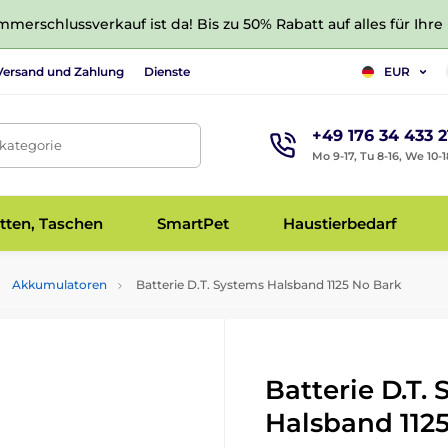
merschlussverkauf ist da! Bis zu 50% Rabatt auf alles für Ihre
Versand und Zahlung
Dienste
EUR
+49 176 34 433 2
tkategorie
Mo 9-17, Tu 8-16, We 10-1
tten, Taschen
SmartPet
Haustierbedarf
Akkumulatoren
Batterie D.T. Systems Halsband 1125 No Bark
Batterie D.T.
Halsband 112