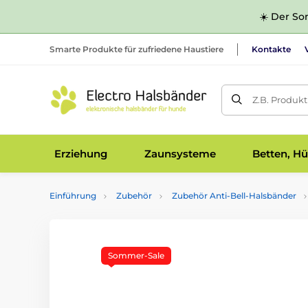
☀️ Der Som
Smarte Produkte für zufriedene Haustiere
Kontakte
Z.B. Produk
Erziehung
Zaunsysteme
Betten, Hü
Einführung
Zubehör
Zubehör Anti-Bell-Halsbänder
Sommer-Sale