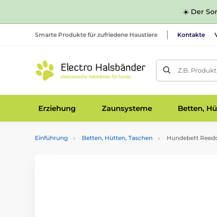
☀️ Der Som
Smarte Produkte für zufriedene Haustiere
Kontakte
Z.B. Produk
Erziehung
Zaunsysteme
Betten, Hü
Einführung
Betten, Hütten, Taschen
Hundebett Reedo