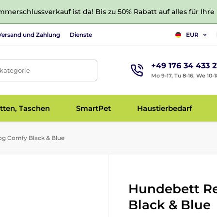
merschlussverkauf ist da! Bis zu 50% Rabatt auf alles für Ihre
Versand und Zahlung
Dienste
EUR
+49 176 34 433 2
tkategorie
Mo 9-17, Tu 8-16, We 10-1
tten, Taschen
SmartPet
Haustierbedarf
g Comfy Black & Blue
Hundebett R
Black & Blue