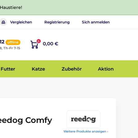
 Haustiere!
Vergleichen
Registrierung
Sich anmelden
12
0
offline
0,00 €
8, Th-Fr 7-15
Futter
Katze
Zubehör
Aktion
eedog Comfy
Weitere Produkte anzeigen ›