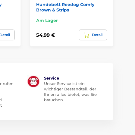
y
Hundebett Reedog Comfy
Hu
Brown & Strips
Bl
Am Lager
Am
54,99 €
12
Detail
Detail
Service
r rufen
Unser Service ist ein
wichtiger Bestandteil, der
Ihnen alles bietet, was Sie
d
brauchen.
t