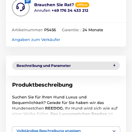
Brauchen Sie Rat?
offline
Anrufen
+49 176 34 433 212
Artikelnummer:
P5456
Garantie: :
24 Monate
Angaben zum Verkäufer
Beschreibung und Parameter
Produktbeschreibung
Suchen Sie für Ihren Hund Luxus und
Bequemlichkeit? Gerade für Sie haben wir das
Hundenestchen
REEDOG.
Ihr Hund wird sich wie auf
einer Wolke füllen.
Das Luxusnestchen Reedog
ist
aus Eco- Leder hergestellt. Seine Pflege ist sehr leicht.
Das Material ist sehr hochwertig. Sie brauchen keine
Angst zu haben, dass Ihr Hund dieses Nestchen so
Vollständige Beschreibung anzeigen