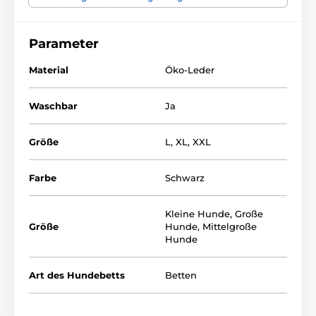
schnell vernichtet.
Parameter
Verwendetes Material:
Material
Öko-Leder
Oberer Teil - Eco Leder
Unterer Teil - Gewebe aus Polypropylen
Waschbar
Ja
Füllung - Matratze aus Schaumgummi
Größe
L
,
XL
,
XXL
Dieses hochwertige und luxuriöse Ledernestchen gibt
Farbe
Schwarz
es in 3 Grössen:
Kleine Hunde
,
Große
Größe
Hunde
,
Mittelgroße
Hunde
Art des Hundebetts
Betten