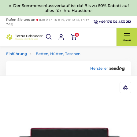
☀️ Der Sommerschlussverkauf ist da! Bis zu 50% Rabatt auf
alles für Ihre Haustiere!
Rufen Sie uns an
(Mo 9-17, Tu 8-16, We 10-18, Th-Fr
+49 176 34 433 212
7-15)
0
Menü
Einführung
Betten, Hütten, Taschen
Hersteller