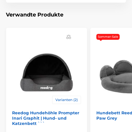
Verwandte Produkte
Nachteile
keine
Sommer-Sale
Inhalt der Packung
Hundenestchen Reedog
Technische Spezifikationen können ohne vorherige
Ankündigung geändert werden. Die Bilder dienen nur
zur Illustration.
Varianten (2)
Das Produkt ist in Kategorien eingeteilt
Reedog Hundehöhle Prompter
Hundebett Reed
Betten, Hütten, Taschen
Betten
Inari Graphit | Hund- und
Paw Grey
Katzenbett ```
Für kleine Hunde