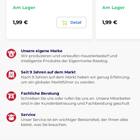
Rohasche 6 %, Rohfaser 1,5 %, Kalzium 0,6 %, Phosphor
0,6 %, Natrium 0,5 %
Am Lager
Am Lager
Nährwertangaben:
1,99 €
1,99 €
Detail
Vitamin C (3a312) 300 mg, Taurin (3a370) 2 500 mg,
Zink (E6) 160 mg. Enthält von der EU zugelassene
Konservierungsstoffe: Zitronensäure (E330), DL-
Apfelsäure (E296).
Unsere eigene Marke
Wir produzieren und verkaufen Haustierbedarf und
Nach dem Essen, vor dem Schlafengehen oder
intelligente Produkte der Eigenmarke Reedog.
morgens nach dem Frühstück verabreichen,
idealerweise aus der Hand als Belohnung und
Seit 9 Jahren auf dem Markt
Leckerbissen.
Nach 9 Jahren auf dem Markt haben wir genug Erfahrung,
um ein globaler Marktführer zu werden.
Fachliche Beratung
Die Bilder dienen nur zur Illustration.
Schreiben Sie uns oder rufen Sie uns an. Unsere Mitarbeiter
sind in der Kundenbetreuung und Fachberatung geschult
Technische Spezifikationen können ohne vorherige
Ankündigung geändert werden. Die Bilder dienen nur
Service
Unser Service ist ein wichtiger Bestandteil, der Ihnen alles
zur Illustration.
bietet, was Sie brauchen.