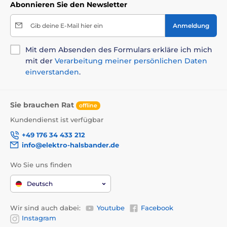
Das Produkt ist in Kategorien eingeteilt
Abonnieren Sie den Newsletter
Snacks
Katze
Gib deine E-Mail hier ein
Anmeldung
Mit dem Absenden des Formulars erkläre ich mich
mit der
Verarbeitung meiner persönlichen Daten
einverstanden
.
Sie brauchen Rat
offline
Kundendienst ist verfügbar
+49 176 34 433 212
info@elektro-halsbander.de
Wo Sie uns finden
Deutsch
Wir sind auch dabei:
Youtube
Facebook
Instagram