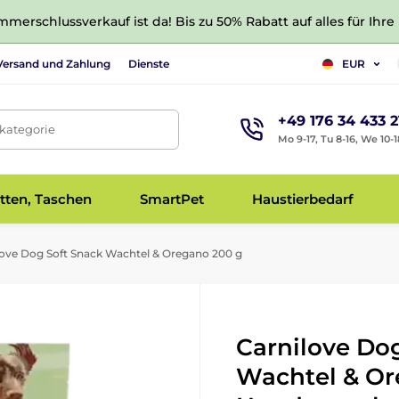
merschlussverkauf ist da! Bis zu 50% Rabatt auf alles für Ihre
Versand und Zahlung
Dienste
EUR
+49 176 34 433 2
tkategorie
Mo 9-17, Tu 8-16, We 10-1
tten, Taschen
SmartPet
Haustierbedarf
ove Dog Soft Snack Wachtel & Oregano 200 g
Carnilove Do
Wachtel & Or