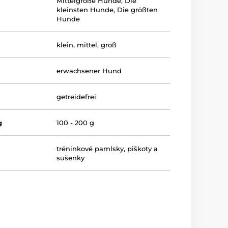
Mittelgroße Hunde
,
Die
kleinsten Hunde
,
Die größten
Hunde
klein
,
mittel
,
groß
erwachsener Hund
getreidefrei
g
100 - 200 g
tréninkové pamlsky
,
piškoty a
sušenky