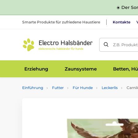
☀️ Der Som
Smarte Produkte für zufriedene Haustiere
Kontakte
Z.B. Produk
Erziehung
Zaunsysteme
Betten, Hü
Einführung
Futter
Für Hunde
Leckerlis
Carnil