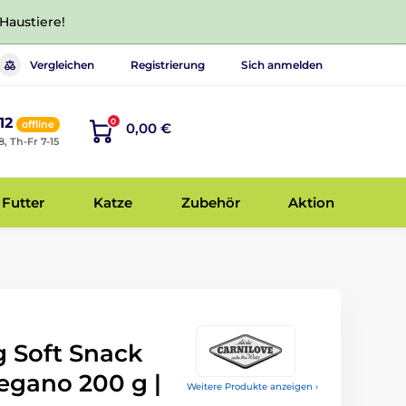
 Haustiere!
Vergleichen
Registrierung
Sich anmelden
12
0
offline
0,00 €
8, Th-Fr 7-15
Futter
Katze
Zubehör
Aktion
g Soft Snack
egano 200 g |
Weitere Produkte anzeigen ›