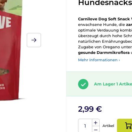
Hundesnacks
Carnilove Dog Soft Snack
erwachsene Hunde, die
za
optimale Verdauung kombini
überzeugt durch hohe Schma
natürlichen Ernährungsbed
Zugabe von Oregano unters
gesunde Darmmikroflora
u
Mehr Informationen ›
Am Lager 1 Artike
2,99 €
Artikel