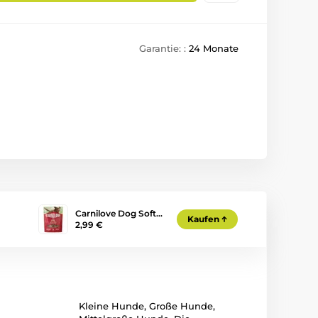
Garantie: :
24 Monate
Carnilove Dog Soft…
Kaufen
2,99 €
Kleine Hunde
,
Große Hunde
,