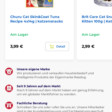
Churu Cat Skin&Coat Tuna
Brit Care Cat Sn
Recipe 4x14g | katzensnacks
Kitten 100g | K
Vorteile:
Am Lager
Am Lager
Hergestellt aus 100 % natürlichen Rohstoffen
3,99 €
2,99 €
Detail
Fleischpüree
Ohne Getreide, Konservierungsstoffe und
künstliche Farbstoffe
Einzeln verpackt
Unsere eigene Marke
Wir produzieren und verkaufen Haustierbedarf und
Einzigartige cremige Konsistenz
intelligente Produkte der Eigenmarke Reedog.
Hoher Wassergehalt
Seit 9 Jahren auf dem Markt
Ohne Konservierungsstoffe
Nach 9 Jahren auf dem Markt haben wir genug Erfahrung,
um ein globaler Marktführer zu werden.
Fachliche Beratung
Schreiben Sie uns oder rufen Sie uns an. Unsere Mitarbeiter
sind in der Kundenbetreuung und Fachberatung geschult