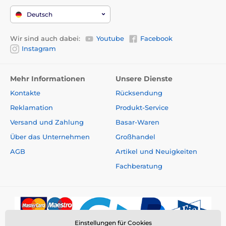
Feuchtigkeit 88,0 %.
Deutsch
Zusatzstoffe pro kg:
Vitamin E 310 IE
Wir sind auch dabei:
Youtube
Facebook
m.j. = internationale Einheit
Instagram
Technologische Zusatzstoffe:
Guarkernmehl 7,2 g.
Futtermenge:
Die empfohlene Tagesmenge für eine
Mehr Informationen
Unsere Dienste
3,5 kg schwere Katze beträgt bis zu 4 Stück pro Tag.
Kontakte
Rücksendung
Technische Spezifikationen können ohne vorherige
Reklamation
Produkt-Service
Ankündigung geändert werden. Die Abbildungen
dienen nur zur Veranschaulichung.
Versand und Zahlung
Basar-Waren
Über das Unternehmen
Großhandel
Technische Spezifikationen können ohne vorherige
Ankündigung geändert werden. Die Bilder dienen nur
AGB
Artikel und Neuigkeiten
zur Illustration.
Fachberatung
Das Produkt ist in Kategorien eingeteilt
Snacks
Katze
Einstellungen für Cookies