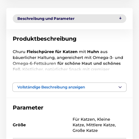
Beschreibung und Parameter
Produktbeschreibung
Churu
Fleischpüree für Katzen
mit
Huhn
aus
bäuerlicher Haltung, angereichert mit Omega-3- und
Omega-6-Fettsäuren
für schöne Haut und schönes
Fell.
Köstlicher, natürlicher Snack mit cremiger
Konsistenz, ohne Getreide. Gesunder Snack mit
niedrigem Kaloriengehalt, ohne Konservierungsstoffe,
chemische Aromen,
ohne Farbstoffe und künstliche
Vollständige Beschreibung anzeigen
Geschmacksverstärker.
Dank der Möglichkeit, diesen
besonders leckeren, getreidefreien Fleischsnack in
Form von Katzenfutter direkt aus der Hand zu füttern,
Parameter
entdecken Sie eine neue Art der Belohnung.
Für Katzen
,
Kleine
Das Fleischpüree kann wie jedes andere Katzenfutter
Größe
Katze
,
Mittlere Katze
,
direkt aus der Schüssel
serviert oder
dem
Große Katze
Trockenfutter beigemischt
werden, um dessen
Geschmack zu verbessern. Churu-Katzenleckerlis