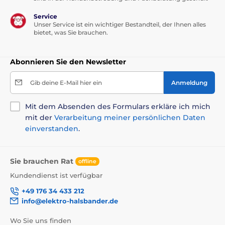
Service
Unser Service ist ein wichtiger Bestandteil, der Ihnen alles
bietet, was Sie brauchen.
Abonnieren Sie den Newsletter
Gib deine E-Mail hier ein
Anmeldung
Mit dem Absenden des Formulars erkläre ich mich
mit der
Verarbeitung meiner persönlichen Daten
einverstanden
.
Sie brauchen Rat
offline
Zusammensetzung:
Fleisch und tierische
Nebenerzeugnisse (Hühnerfleisch 28,2 %), Tapioka
Kundendienst ist verfügbar
(getrocknet), Muscheln (1,8 %), Sojaöl (1,6 %),
+49 176 34 433 212
Muschelextrakt (1,2 %), Fischöl (0,7 %).
info@elektro-halsbander.de
Analytische Zusammensetzung:
Proteine 8,5 %,
Fettgehalt 0,5 %, Ballaststoffe 0,1 %, Asche 1,5 %,
Wo Sie uns finden