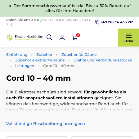
☀️ Der Sommerschlussverkauf ist da! Bis zu 50% Rabatt auf
alles für Ihre Haustiere!
Rufen Sie uns an
(Mo 9-17, Tu 8-16, We 10-18, Th-Fr
+49 176 34 433 212
7-15)
0
Menü
Einführung
Zubehör
Zubehör für Zäune
Zubehör elektrische zäune
Drähte und Verbindungsstücke
Leitungen
Cord 10 –⁠ 40 mm
Cord 10 –⁠ 40 mm
Die Elektrozaunschnüre sind sowohl
für gewöhnliche als
auch für anspruchsvollere Installationen
geeignet. Sie
können das hochwertige, widerstandsarme Band auch für
lange Zäune verwenden. Hohe Festigkeit, Reißfestigkeit und
UV-Schutz
sorgen für eine lange Lebensdauer. Wahlweise
mit
Edelstahl- oder Kupferdraht in verschiedenen Längen,
Vollständige Beschreibung anzeigen
›
Breiten und Farbkombinationen erhältlich.