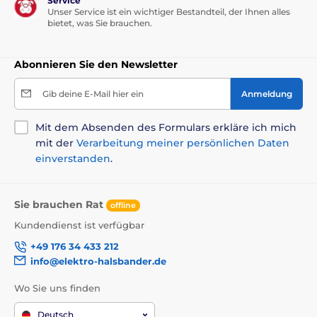
Service
Unser Service ist ein wichtiger Bestandteil, der Ihnen alles
bietet, was Sie brauchen.
Inhalt der Packung
Abonnieren Sie den Newsletter
Hundematte Reedog
Gib deine E-Mail hier ein
Anmeldung
Technische Spezifikationen können ohne vorherige
Ankündigung geändert werden. Die Bilder dienen nur
zur Illustration.
Mit dem Absenden des Formulars erkläre ich mich
mit der
Verarbeitung meiner persönlichen Daten
einverstanden
.
Das Produkt ist in Kategorien eingeteilt
Betten, Hütten, Taschen
Matten
Sie brauchen Rat
offline
Kundendienst ist verfügbar
Für kleine Hunde
+49 176 34 433 212
Für mittelgroße Hunde
Für große Hunde
info@elektro-halsbander.de
Wo Sie uns finden
Deutsch