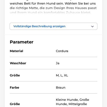
weiches Bett für Ihren Hund sein. Wählen Sie bei uns
die richtige Matte, die zum Design Ihres Hauses passt
und Ihrem Hund ein komfortables Zuhause bietet.
Das Obermaterial besteht aus Cordura, das Schmutz,
Feuchtigkeit und den Krallen Ihres vierbeinigen
Freundes leicht widerstehen kann. Der abnehmbare
Vollständige Beschreibung anzeigen
Bezug lässt sich mit den Reißverschlüssen leicht
abnehmen und von Hand oder
im Schonwaschgang
bei 30° C in der Waschmaschine waschen
. Die
Parameter
Innenseite der Matte ist mit weichem Schaumstoff
ausgekleidet und bietet Ihrem Haustier einen ruhigen
Material
Cordura
und bequemen Platz zum Ausruhen und Faulenzen.
Waschbar
Ja
Größe
M
,
L
,
XL
Farbe
Braun
Kleine Hunde
,
Große
Größe
Hunde
,
Mittelgroße