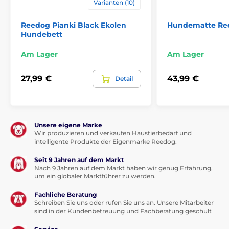
Varianten (10)
Reedog Pianki Black Ekolen
Hundematte Re
Hundebett
Die Hundeliegematten Reedog für kleine, mittlere ud
Am Lager
Am Lager
grosse Hunderassen. Die richtige Grösse hilft Ihnen
folgende Tabelle auszufüllen.
27,99 €
43,99 €
Detail
Unsere eigene Marke
Wir produzieren und verkaufen Haustierbedarf und
intelligente Produkte der Eigenmarke Reedog.
Seit 9 Jahren auf dem Markt
Vorteile
Nach 9 Jahren auf dem Markt haben wir genug Erfahrung,
um ein globaler Marktführer zu werden.
hochwertiges und festes Material cordura
Fachliche Beratung
für jeden Hund geeignet
Schreiben Sie uns oder rufen Sie uns an. Unsere Mitarbeiter
auffälliges Design
sind in der Kundenbetreuung und Fachberatung geschult
waschbar