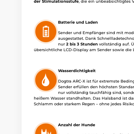
der Stimulationsstufe
, die ein unbeabsichtigtes V
Batterie und Laden
Sender und Empfänger sind mit mode
ausgestattet. Dank Schnellladetechn
nur
2 bis 3 Stunden
vollständig auf. 
übersichtliche LCD-Display am Sender sowie di
Wasserdichtigkeit
Dogtra ARC-X ist für extremste Bedi
Sender erfüllen den höchsten Standa
nur vollständig tauchfähig sind, so
heißem Wasser standhalten. Das Halsband ist dami
Schlamm oder starkem Regen – ohne jedes Risiko
Anzahl der Hunde