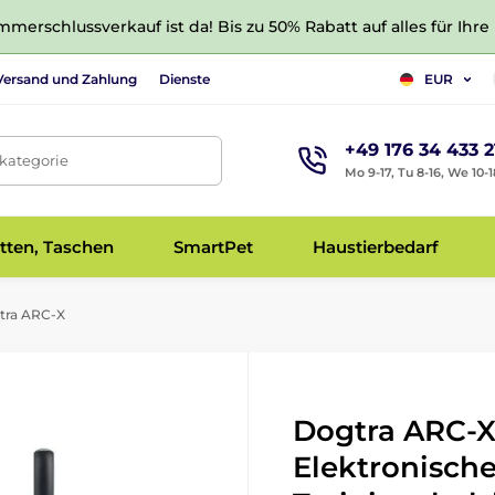
merschlussverkauf ist da! Bis zu 50% Rabatt auf alles für Ihre
Versand und Zahlung
Dienste
EUR
+49 176 34 433 2
tkategorie
Mo 9-17, Tu 8-16, We 10-1
tten, Taschen
SmartPet
Haustierbedarf
tra ARC-X
Dogtra ARC-X
Elektronisch