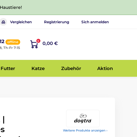
 Haustiere!
Vergleichen
Registrierung
Sich anmelden
12
0
offline
0,00 €
8, Th-Fr 7-15
Futter
Katze
Zubehör
Aktion
 |
es
Weitere Produkte anzeigen ›