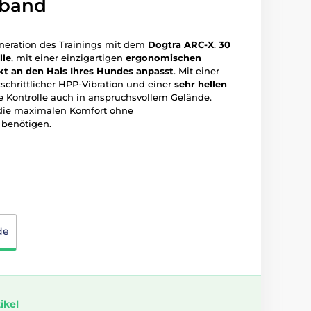
sband
neration des Trainings mit dem
Dogtra ARC-X
.
30
lle
, mit einer einzigartigen
ergonomischen
kt an den Hals Ihres Hundes anpasst
. Mit einer
rtschrittlicher HPP-Vibration und einer
sehr hellen
le Kontrolle auch in anspruchsvollem Gelände.
, die maximalen Komfort ohne
benötigen.
de
ikel