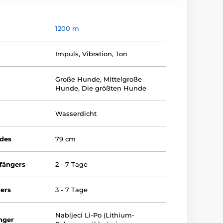
1200 m
Impuls
,
Vibration
,
Ton
Große Hunde
,
Mittelgroße
Hunde
,
Die größten Hunde
Wasserdicht
ndes
79 cm
fängers
2 - 7 Tage
ers
3 - 7 Tage
Nabíjecí Li-Po (Lithium-
nger