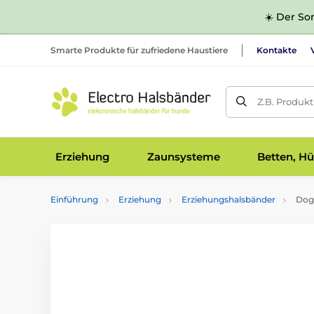
☀️ Der Som
Smarte Produkte für zufriedene Haustiere
Kontakte
Z.B. Produk
Erziehung
Zaunsysteme
Betten, Hü
Einführung
Erziehung
Erziehungshalsbänder
Dog