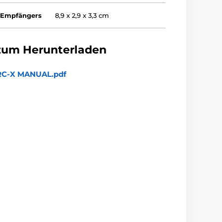
 Empfängers
8,9 x 2,9 x 3,3 cm
zum Herunterladen
C-X MANUAL.pdf