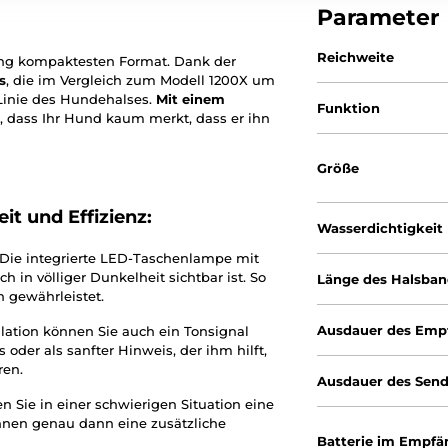
Parameter
Reichweite
ang kompaktesten Format. Dank der
s
, die im Vergleich zum Modell 1200X um
r Linie des Hundehalses.
Mit einem
Funktion
t, dass Ihr Hund kaum merkt, dass er ihn
Größe
it und Effizienz:
Wasserdichtigkeit
Die integrierte LED-Taschenlampe mit
h in völliger Dunkelheit sichtbar ist. So
Länge des Halsba
n gewährleistet.
Ausdauer des Emp
ation können Sie auch ein Tonsignal
oder als sanfter Hinweis, der ihm hilft,
ren.
Ausdauer des Send
 Sie in einer schwierigen Situation eine
 Ihnen genau dann eine zusätzliche
Batterie im Empfä