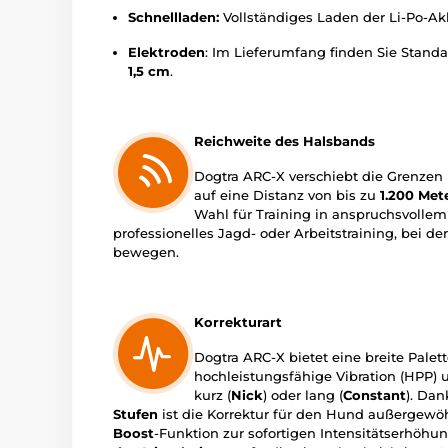
Schnellladen:
Vollständiges Laden der Li-Po-Akk
Elektroden
: Im Lieferumfang finden Sie Stand
1,5 cm
.
Reichweite des Halsbands
Dogtra ARC-X verschiebt die Grenzen 
auf eine Distanz von bis zu
1.200 Met
Wahl für Training in anspruchsvolle
professionelles Jagd- oder Arbeitstraining, bei 
bewegen.
Korrekturart
Dogtra ARC-X bietet eine breite Palett
hochleistungsfähige Vibration (HPP) 
kurz (
Nick
) oder lang (
Constant
). Dan
Stufen
ist die Korrektur für den Hund außergewöh
Boost
-Funktion zur sofortigen Intensitätserhöhu