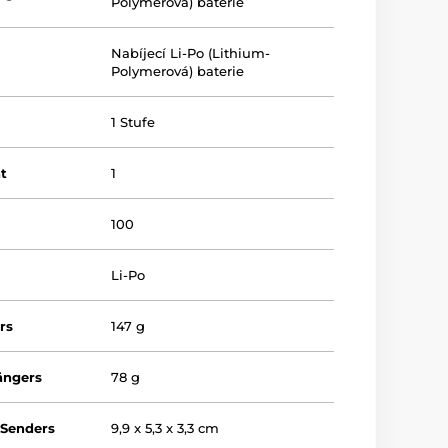
Polymerová) baterie
Nabíjecí Li-Po (Lithium-
Polymerová) baterie
1 Stufe
ät
1
100
Li-Po
rs
147 g
ängers
78 g
Senders
9,9 x 5,3 x 3,3 cm