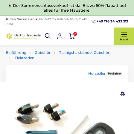
☀️ Der Sommerschlussverkauf ist da! Bis zu 50% Rabatt auf
alles für Ihre Haustiere!
Rufen Sie uns an
(Mo 9-17, Tu 8-16, We 10-18, Th-Fr
+49 176 34 433 212
7-15)
0
Menü
Einführung
Zubehör
Trainigshalsbänder Zubehör
Elektroden
Hersteller