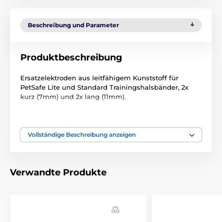
Beschreibung und Parameter
Produktbeschreibung
Ersatzelektroden aus leitfähigem Kunststoff für
PetSafe Lite und Standard Trainingshalsbänder, 2x
kurz (7mm) und 2x lang (11mm).
Technische Spezifikationen können ohne vorherige
Ankündigung geändert werden. Die Bilder dienen nur
zur Illustration.
Vollständige Beschreibung anzeigen
Verwandte Produkte