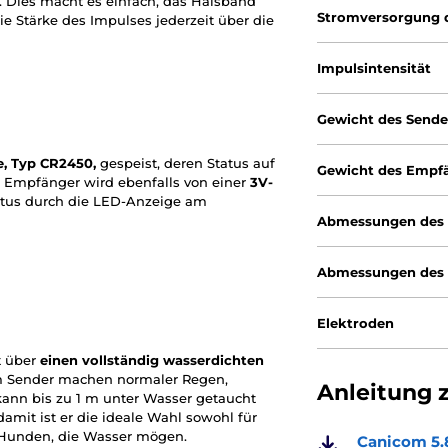
Dies macht es einfach, das Halsband
Stromversorgung 
ie Stärke des Impulses jederzeit über die
Impulsintensität
Gewicht des Sende
e, Typ CR2450,
gespeist, deren Status auf
Gewicht des Empf
 Empfänger wird ebenfalls von einer
3V-
tatus durch die LED-Anzeige am
Abmessungen des 
Abmessungen des
Elektroden
t über
einen vollständig wasserdichten
Sender machen normaler Regen,
Anleitung 
kann bis zu 1 m unter Wasser getaucht
damit ist er die ideale Wahl sowohl für
n Hunden, die Wasser mögen.
Canicom 5.8