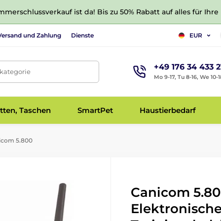
merschlussverkauf ist da! Bis zu 50% Rabatt auf alles für Ihre
Versand und Zahlung
Dienste
EUR
+49 176 34 433 2
tkategorie
Mo 9-17, Tu 8-16, We 10-1
tten, Taschen
SmartPet
Haustierbedarf
icom 5.800
Canicom 5.80
Elektronisch