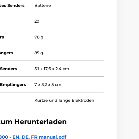
des Senders
Batterie
20
rs
78 g
ängers
85 g
Senders
5,1 x 17,6 x 2,4 cm
 Empfängers
7 x 3,2 x 5 cm
Kurtze und lange Elektroden
zum Herunterladen
00 - EN, DE, FR manual.pdf