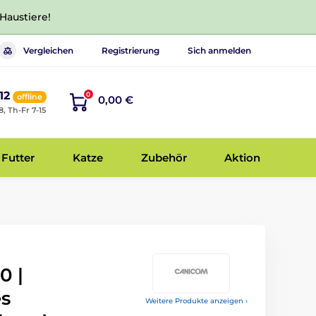
 Haustiere!
Vergleichen
Registrierung
Sich anmelden
12
0
offline
0,00 €
8, Th-Fr 7-15
Futter
Katze
Zubehör
Aktion
0 |
es
Weitere Produkte anzeigen ›