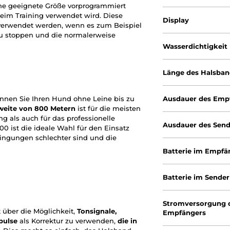
ine geeignete Größe vorprogrammiert
beim Training verwendet wird. Diese
Display
 verwendet werden, wenn es zum Beispiel
zu stoppen und die normalerweise
Wasserdichtigkeit
Länge des Halsba
nen Sie Ihren Hund ohne Leine bis zu
Ausdauer des Emp
weite von 800 Metern
ist für die meisten
 als auch für das professionelle
Ausdauer des Send
0 ist die ideale Wahl für den Einsatz
dingungen schlechter sind und die
Batterie im Empfä
Batterie im Sender
Stromversorgung 
über die Möglichkeit,
Tonsignale,
Empfängers
pulse
als Korrektur zu verwenden,
die in