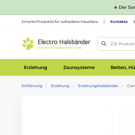
☀️ Der Som
Smarte Produkte für zufriedene Haustiere
Kontakte
Z.B. Produk
Erziehung
Zaunsysteme
Betten, Hü
Einführung
Erziehung
Erziehungshalsbänder
Can