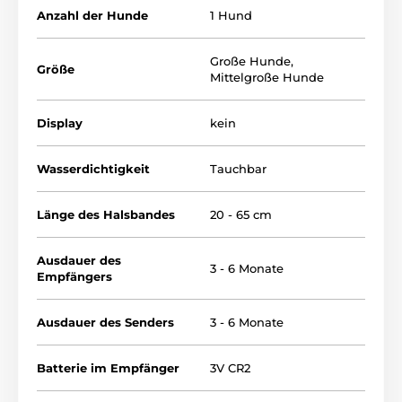
einem normal leuchtenden Halsband. D.h. Ihr Hund
Anzahl der Hunde
1 Hund
braucht nachts kein zusätzliches Halsband zu tragen.
Eine kompakte Bedienung ist klein ohne
Aussenantenne, gute Handhabung, reagiert schnell
Große Hunde
,
und ist resistent.
Größe
Mittelgroße Hunde
Display
kein
Wasserdichtigkeit
Tauchbar
Länge des Halsbandes
20 - 65 cm
Ausdauer des
3 - 6 Monate
Empfängers
Ausdauer des Senders
3 - 6 Monate
Batterie im Empfänger
3V CR2