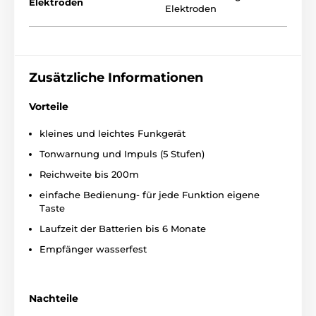
Elektroden
Elektroden
Zusätzliche Informationen
Vorteile
kleines und leichtes Funkgerät
Reichweite
Tonwarnung und Impuls (5 Stufen)
Num Axes Pet at School hilft Ihnen Ihren
Reichweite bis 200m
Hunde ohne Hundeleine in einer
Reichweite von 200m zu trainieren. Diese
einfache Bedienung- für jede Funktion eigene
Reichweite ist für ein Grundtraining der meisten
Taste
Hunde ausreichend.
Laufzeit der Batterien bis 6 Monate
Empfänger wasserfest
Artd er Korrektion
Nachteile