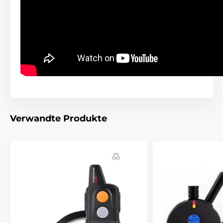
Bitte beachten Sie: Das Bild dient nur zur
Illustration.
Technische Spezifikationen können ohne vorherige
Ankündigung geändert werden. Die Bilder dienen nur
zur Illustration.
Verwandte Produkte
Das Produkt ist in Kategorien eingeteilt
Erziehungshalsbänder
0 bis 300 Meter
Elektronisch
Ton
Tauchbare
Mittelgroße Hunde
Große Hunde
Für 1 Hund