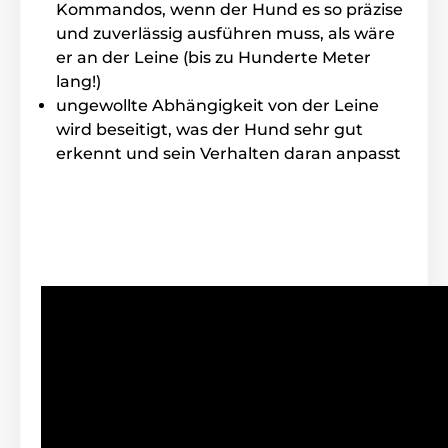
hält sehr gut am Hals. Die Läge des Halsbandes ist
Kommandos, wenn der Hund es so präzise
von 20 bis 65cm einzustellen.
und zuverlässig ausführen muss, als wäre
er an der Leine (bis zu Hunderte Meter
lang!)
ungewollte Abhängigkeit von der Leine
Gewicht und Abmeßungen
wird beseitigt, was der Hund sehr gut
Das Funkgerät: Breite 4,2cm x 9,8 cm x
erkennt und sein Verhalten daran anpasst
1,7cm, Gewicht 36 gr. Der Empfänger:
Breite 6,8cm, Höhe 4,3cm, Tiefe 3,8cm,
Gewicht 75 gr. inkl. Halsband.
Achtung! Unser Zubehör ist nur mit in der EU
gekauftem Canicom-Zubehör kompatibel. Wenn Sie
bei uns Zubehör für Artikel kaufen, die Sie bereits
außerhalb der Europäischen Union erworben haben,
sind die Produkte nicht kompatibel! Sie arbeiten auf
unterschiedlichen Frequenzen.