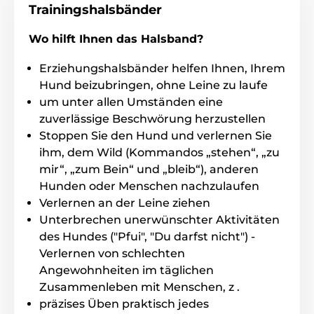
Empfänger ist wasserfest (Regen-,
Trainingshalsbänder
Schneeresistent, aber kein Eintauchen
möglich).
Wo hilft Ihnen das Halsband?
Erziehungshalsbänder helfen Ihnen, Ihrem
Hund beizubringen, ohne Leine zu laufe
um unter allen Umständen eine
Anzahl der Hunde
zuverlässige Beschwörung herzustellen
Num Axes Pet at School ist für ein
Stoppen Sie den Hund und verlernen Sie
Training von einem Hund entworfen.
ihm, dem Wild (Kommandos „stehen“, „zu
Einfache und schnelle Bedienung. Für
jede Funktion gibt es eine eigene Taste.
mir“, „zum Bein“ und „bleib“), anderen
Hunden oder Menschen nachzulaufen
Verlernen an der Leine ziehen
Unterbrechen unerwünschter Aktivitäten
des Hundes ("Pfui", "Du darfst nicht") -
Halsbandlänge
Verlernen von schlechten
Num Axes Pet at School hat ein sehr
Angewohnheiten im täglichen
festes und hochwertiges
Zusammenleben mit Menschen, z .
Kunststoffhalsband. Es stellt keine
präzises Üben praktisch jedes
Schweirigkeiten für Ihren Hund es zu tragen dar und