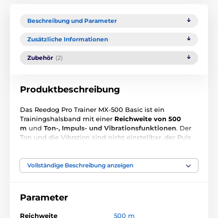
Beschreibung und Parameter
Zusätzliche Informationen
Zubehör
(2)
Produktbeschreibung
Das Reedog Pro Trainer MX-500 Basic ist ein
Trainingshalsband mit einer
Reichweite von 500
m
und
Ton-, Impuls- und Vibrationsfunktionen
. Der
Ton und die Vibration sind nicht einstellbar, der Puls
ist in 16 Stufen einstellbar, so dass Sie leicht die
idealen Korrekturen für Ihren Hund einstellen können.
Das Gerät ist über ein
USB-Kabel
für das normale
Vollständige Beschreibung anzeigen
Hundetraining aufladbar und dank seines
wasserdichten Designs macht ihm Regen oder
Schnee nichts aus, Tauchen ist jedoch nicht möglich.
Parameter
Das ergonomische Walkie-Talkie verfügt über
ein
übersichtliches LCD-Display mit
Reichweite
500 m