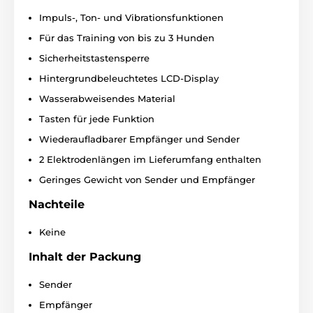
Sie
bis zu 3 Hunde
Impuls-, Ton- und Vibrationsfunktionen
gleichzeitig
beaufsichtigen. Sie müssen lediglich
Für das Training von bis zu 3 Hunden
zwei Empfänger kaufen. Dann schalten Sie
einfach
zwischen den Hunden mit der Taste auf dem
Sicherheitstastensperre
Sender.
Hintergrundbeleuchtetes LCD-Display
Wasserabweisendes Material
Display
Tasten für jede Funktion
Wiederaufladbarer Empfänger und Sender
Das Reedog Pro Trainer MX-500 Basic hat
ein geringes Gewicht, eine Tastensperre
2 Elektrodenlängen im Lieferumfang enthalten
und ein hochwertiges
hintergrundbeleuchtetes LCD-Display
Geringes Gewicht von Sender und Empfänger
, das es für das
Training bei Nacht geeignet macht. Auf dem Display
Nachteile
werden die Korrekturstärke, der Ladezustand der
Batterie und der ausgewählte Hund angezeigt.
Keine
Inhalt der Packung
Wasserdichtigkeit
Sender
Das Reedog Pro Trainer MX-500 Basic
Empfänger
Hundetrainingshalsband ist