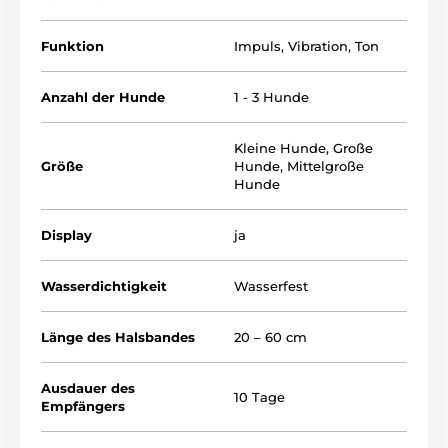
Hintergrundbeleuchtung
, einfach zu bedienende
Tasten für jede Funktion separat und eine
Sicherheitstastensperre gegen versehentliches
Funktion
Impuls
,
Vibration
,
Ton
Drücken der Tasten. Durch Hinzufügen zusätzlicher
Empfänger können Sie mit einem einzigen
Anzahl der Hunde
1 - 3 Hunde
Funkgerät
3 Hunde gleichzeitig trainieren
. Das
Walkie-Talkie ist klein, leicht und passt dank seiner
Größe problemlos in Ihre Tasche. Das Halsband ist
für
Kleine Hunde
,
Große
alle Hunderassen von 5 bis 90 kg geeignet.
Größe
Hunde
,
Mittelgroße
Hunde
Display
ja
Wasserdichtigkeit
Wasserfest
Länge des Halsbandes
20 – 60 cm
Ausdauer des
10 Tage
Empfängers