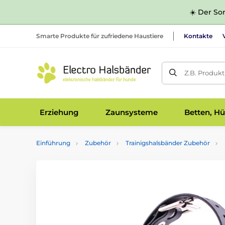
☀️ Der Som
Smarte Produkte für zufriedene Haustiere
Kontakte
Z.B. Produk
Erziehung
Zaunsysteme
Betten, Hü
Einführung
Zubehör
Trainigshalsbänder Zubehör