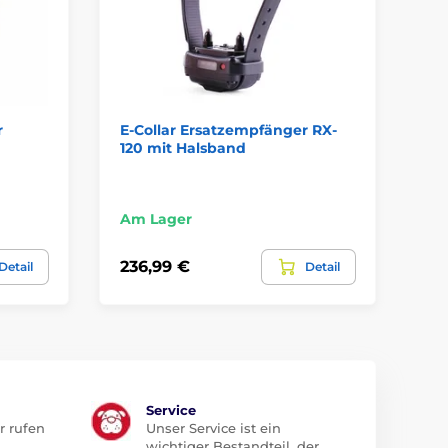
r
E-Collar Ersatzempfänger RX-
Ha
120 mit Halsband
Ae
Am Lager
Am
236,99 €
78
Detail
Detail
Service
r rufen
Unser Service ist ein
wichtiger Bestandteil, der