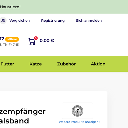
 Haustiere!
Vergleichen
Registrierung
Sich anmelden
12
0
offline
0,00 €
8, Th-Fr 7-15
Futter
Katze
Zubehör
Aktion
atzempfänger
alsband
Weitere Produkte anzeigen ›