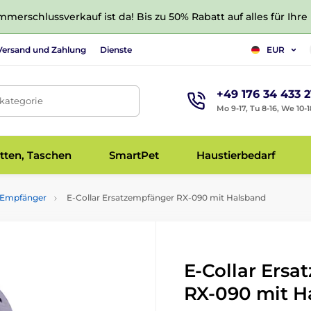
merschlussverkauf ist da! Bis zu 50% Rabatt auf alles für Ihre
Versand und Zahlung
Dienste
EUR
+49 176 34 433 2
tkategorie
Mo 9-17, Tu 8-16, We 10-1
tten, Taschen
SmartPet
Haustierbedarf
Empfänger
E-Collar Ersatzempfänger RX-090 mit Halsband
E-Collar Ers
RX-090 mit H