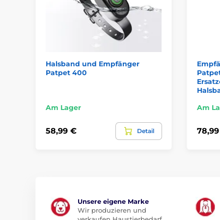
Halsband und Empfänger
Empfä
Patpet 400
Patpet
Ersat
Halsb
Am Lager
Am La
58,99 €
78,99
Detail
Unsere eigene Marke
Wir produzieren und
verkaufen Haustierbedarf