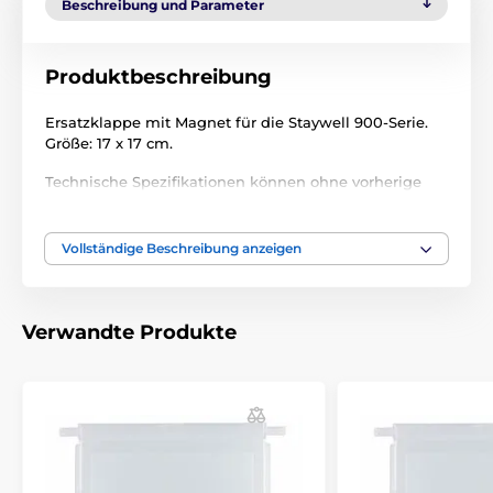
Beschreibung und Parameter
Produktbeschreibung
Ersatzklappe mit Magnet für die Staywell 900-Serie.
Größe: 17 x 17 cm.
Technische Spezifikationen können ohne vorherige
Ankündigung geändert werden. Die Bilder dienen nur
zur Illustration.
Vollständige Beschreibung anzeigen
Das Produkt ist in Kategorien eingeteilt
Verwandte Produkte
Zubehör türen
Klappe