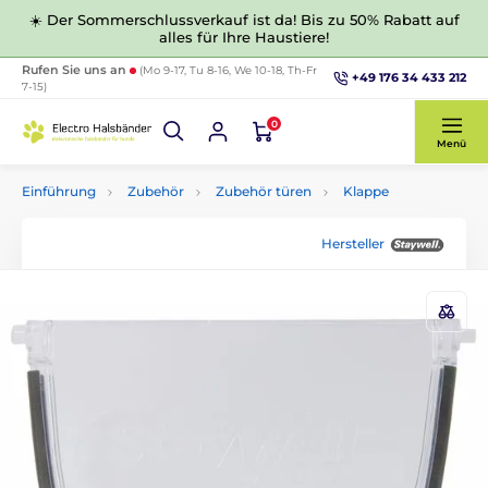
☀️ Der Sommerschlussverkauf ist da! Bis zu 50% Rabatt auf
alles für Ihre Haustiere!
Rufen Sie uns an
(Mo 9-17, Tu 8-16, We 10-18, Th-Fr
+49 176 34 433 212
7-15)
0
Menü
Einführung
Zubehör
Zubehör türen
Klappe
Hersteller