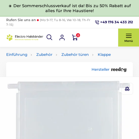
☀️ Der Sommerschlussverkauf ist da! Bis zu 50% Rabatt auf
alles für Ihre Haustiere!
Rufen Sie uns an
(Mo 9-17, Tu 8-16, We 10-18, Th-Fr
+49 176 34 433 212
7-15)
0
Menü
Einführung
Zubehör
Zubehör türen
Klappe
Hersteller