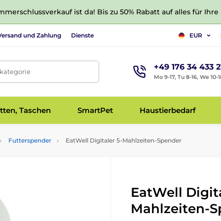
merschlussverkauf ist da! Bis zu 50% Rabatt auf alles für Ihre
Versand und Zahlung
Dienste
EUR
+49 176 34 433 2
tkategorie
Mo 9-17, Tu 8-16, We 10-1
tten, Taschen
SmartPet
Haustierbedarf
Futterspender
EatWell Digitaler 5-Mahlzeiten-Spender
EatWell Digita
Mahlzeiten-S