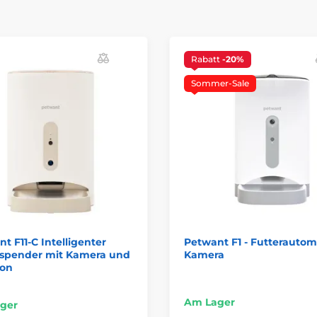
Rabatt
-20%
Sommer-Sale
t F11-C Intelligenter
Petwant F1 - Futterautom
rspender mit Kamera und
Kamera
fon
Am Lager
ger