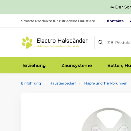
☀️ Der Som
Smarte Produkte für zufriedene Haustiere
Kontakte
Z.B. Produk
Erziehung
Zaunsysteme
Betten, Hü
Einführung
Haustierbedarf
Näpfe und Trinkbrunnen