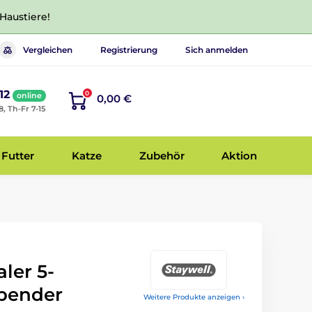
 Haustiere!
Vergleichen
Registrierung
Sich anmelden
12
0
online
0,00 €
8, Th-Fr 7-15
Futter
Katze
Zubehör
Aktion
ler 5-
pender
Weitere Produkte anzeigen ›