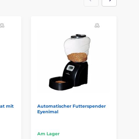
at mit
Automatischer Futterspender
Pe
Eyenimal
Fu
kl
Am Lager
Am