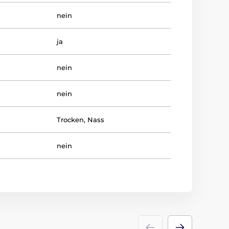
nein
ja
nein
nein
Trocken
,
Nass
nein