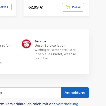
Detail
62,99 €
10
Detail
Service
r rufen
Unser Service ist ein
wichtiger Bestandteil, der
Ihnen alles bietet, was Sie
d
brauchen.
t
in
Anmeldung
mulars erkläre ich mich mit der
Verarbeitung