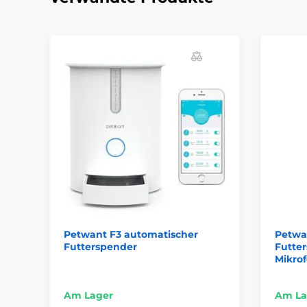
Petwant F3 automatischer
Petwan
Futterspender
Futte
Mikro
Am Lager
Am La