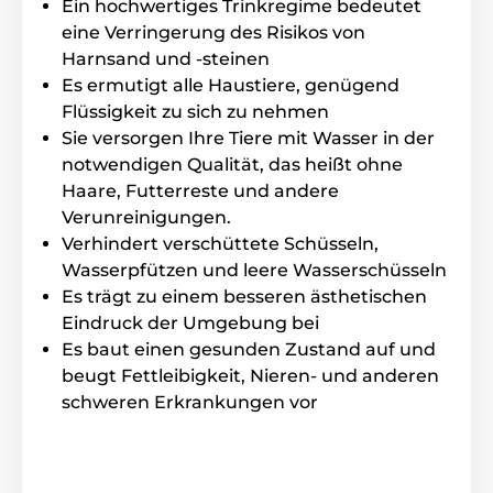
Ein hochwertiges Trinkregime bedeutet
Technische Spezifikationen können ohne vorherige
eine Verringerung des Risikos von
Ankündigung geändert werden. Die Bilder dienen nur
Harnsand und -steinen
zur Illustration.
Es ermutigt alle Haustiere, genügend
Flüssigkeit zu sich zu nehmen
Das Produkt ist in Kategorien eingeteilt
Sie versorgen Ihre Tiere mit Wasser in der
notwendigen Qualität, das heißt ohne
Näpfe und Trinkbrunnen
Katze
Haare, Futterreste und andere
Verunreinigungen.
Trinkbrunnen Zubehör
Verhindert verschüttete Schüsseln,
Wasserpfützen und leere Wasserschüsseln
Es trägt zu einem besseren ästhetischen
Eindruck der Umgebung bei
Es baut einen gesunden Zustand auf und
beugt Fettleibigkeit, Nieren- und anderen
schweren Erkrankungen vor