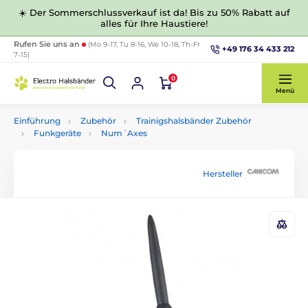
☀️ Der Sommerschlussverkauf ist da! Bis zu 50% Rabatt auf
alles für Ihre Haustiere!
Rufen Sie uns an
(Mo 9-17, Tu 8-16, We 10-18, Th-Fr
+49 176 34 433 212
7-15)
0
Menü
Einführung
Zubehör
Trainigshalsbänder Zubehör
Funkgeräte
Num´Axes
Hersteller