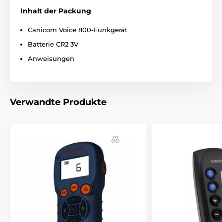
Das Produkt ist in Kategorien eingeteilt
Inhalt der Packung
Trainigshalsbänder Zubehör
Funkgeräte
Canicom Voice 800-Funkgerät
Num´Axes
Batterie CR2 3V
Anweisungen
Verwandte Produkte