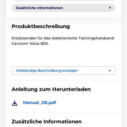
Zusätzliche Informationen
Produktbeschreibung
Ersatzsender für das elektronische Trainingshalsband
Canicom Voice 800.
Achtung! Unser Zubehör ist nur mit in der EU
gekauftem Canicom-Zubehör kompatibel. Wenn Sie
Vollständige Beschreibung anzeigen
bei uns Zubehör für Artikel kaufen, die Sie bereits
außerhalb der Europäischen Union erworben haben,
sind die Produkte nicht kompatibel! Sie arbeiten auf
Anleitung zum Herunterladen
unterschiedlichen Frequenzen.
Manual_DE.pdf
Zusätzliche Informationen