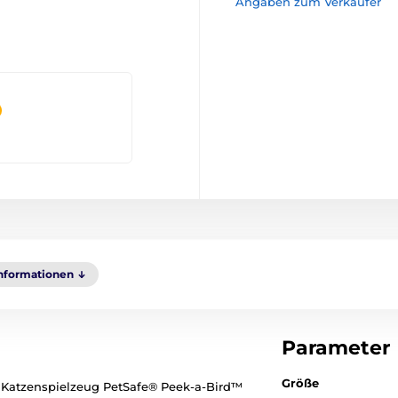
Angaben zum Verkäufer
Informationen
Parameter
Größe
 Katzenspielzeug PetSafe® Peek-a-Bird™