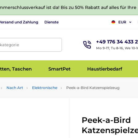
merschlussverkauf ist da! Bis zu 50% Rabatt auf alles für Ihre
Versand und Zahlung
Dienste
EUR
+49 176 34 433 2
tkategorie
Mo 9-17, Tu 8-16, We 10-1
tten, Taschen
SmartPet
Haustierbedarf
Nach Art
Elektronische
Peek-a-Bird Katzenspielzeug
Peek-a-Bird
Katzenspielz