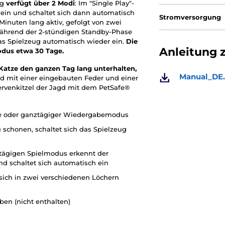
ug
verfügt über 2 Modi
: Im "Single Play"-
 ein und schaltet sich dann automatisch
Stromversorgung
 Minuten lang aktiv, gefolgt von zwei
hrend der 2-stündigen Standby-Phase
h das Spielzeug automatisch wieder ein.
Die
Anleitung 
Modus etwa 30 Tage.
 Katze den ganzen Tag lang unterhalten,
Manual_DE.
rd mit einer eingebauten Feder und einer
Nervenkitzel der Jagd mit dem PetSafe®
e oder ganztägiger Wiedergabemodus
 schonen, schaltet sich das Spielzeug
tägigen Spielmodus erkennt der
 schaltet sich automatisch ein
e sich in zwei verschiedenen Löchern
ben (nicht enthalten)