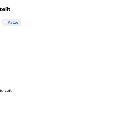
eilt
Katze
elzeit