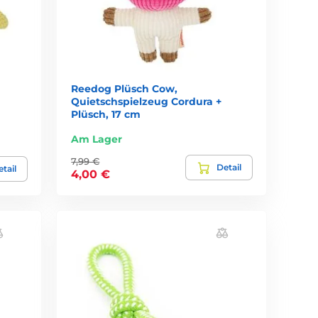
Reedog Plüsch Cow,
Quietschspielzeug Cordura +
Plüsch, 17 cm
Am Lager
7,99 €
Detail
tail
4,00 €