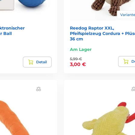
Variante
ktronischer
Reedog Raptor XXL,
r Ball
Pfeifspielzeug Cordura + Plüs
36 cm
Am Lager
5,99 €
De
Detail
3,00 €