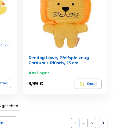
n (2)
Reedog Löwe, Pfeifspielzeug
Cordura + Plüsch, 23 cm
Am Lager
tail
3,99 €
Detail
3 gesehen.
en
…
1
5