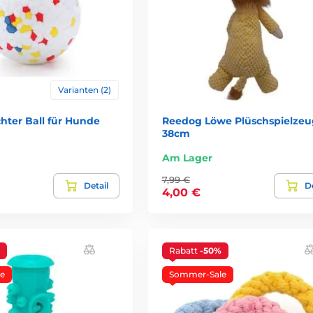
Varianten (2)
hter Ball für Hunde
Reedog Löwe Plüschspielzeu
38cm
Am Lager
7,99 €
Detail
De
4,00 €
Rabatt
-50%
e
Sommer-Sale