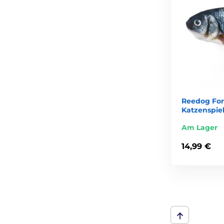
Reedog For
Katzenspie
Am Lager
14,99 €