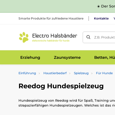
☀️ Der Som
Smarte Produkte für zufriedene Haustiere
Kontakte
Z.B. Produk
Erziehung
Zaunsysteme
Betten, Hü
Einführung
Haustierbedarf
Spielzeug
Für Hunde
Reedog Hundespielzeug
Hundespielzeug von Reedog wird für Spaß, Training und
strapazierfähigen Hundespielzeugen. Welches ist das ric