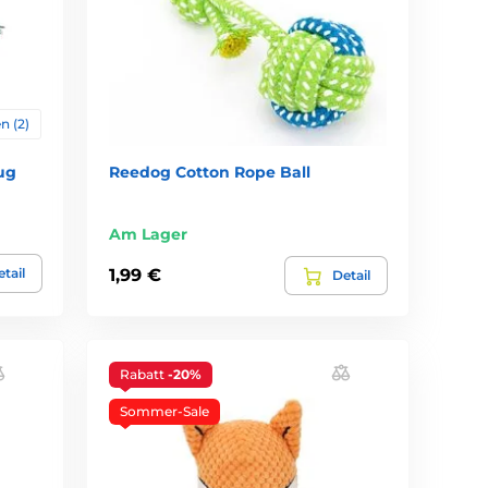
n (2)
ug
Reedog Cotton Rope Ball
Am Lager
tail
1,99 €
Detail
Rabatt
-20%
Sommer-Sale