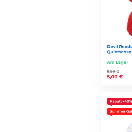
Devil Reedo
Quietschsp
Am Lager
9,99 €
5,00 €
Rabatt
-40
Sommer-Sal