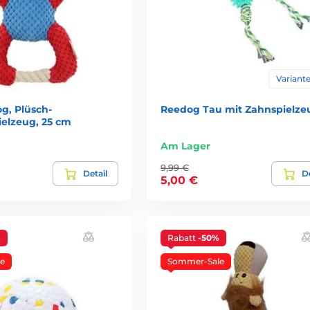
Variante
g, Plüsch-
Reedog Tau mit Zahnspielze
ielzeug, 25 cm
Am Lager
9,99 €
Detail
De
5,00 €
%
Rabatt
-50%
e
Sommer-Sale