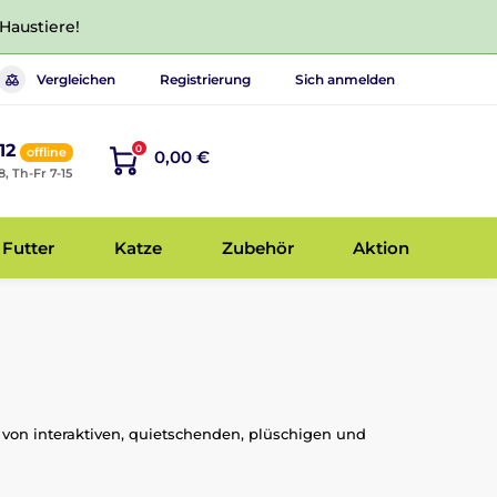
 Haustiere!
Vergleichen
Registrierung
Sich anmelden
12
0
offline
0,00 €
8, Th-Fr 7-15
Futter
Katze
Zubehör
Aktion
von interaktiven, quietschenden, plüschigen und