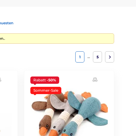
euesten
n..
…
1
5
Rabatt
-50%
Sommer-Sale