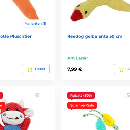
Varianten (1)
otte Plüschtier
Reedog gelbe Ente 50 cm
Am Lager
7,99 €
Detail
De
Rabatt
-50%
e
Sommer-Sale