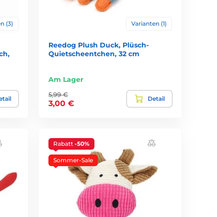
n (3)
Varianten (1)
Reedog Plush Duck, Plüsch-
ch,
Quietscheentchen, 32 cm
Am Lager
5,99 €
tail
Detail
3,00 €
Rabatt
-50%
Sommer-Sale