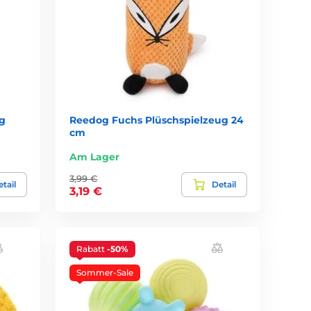
g
Reedog Fuchs Plüschspielzeug 24
cm
Am Lager
3,99 €
tail
Detail
3,19 €
Rabatt
-50%
Sommer-Sale