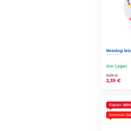
Reedog leic
``` ```
Am Lager
3,99 €
2,39 €
Rabatt
-50%
Sommer-Sal