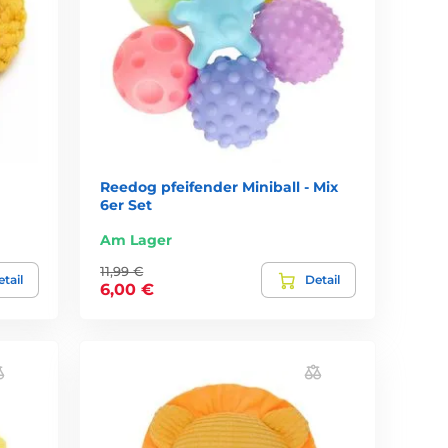
Reedog pfeifender Miniball - Mix
6er Set
Am Lager
11,99 €
tail
Detail
6,00 €