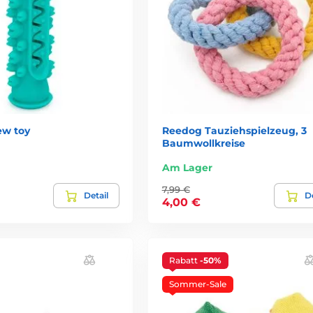
ew toy
Reedog Tauziehspielzeug, 3
Baumwollkreise
Am Lager
7,99 €
Detail
De
4,00 €
Rabatt
-50%
Sommer-Sale