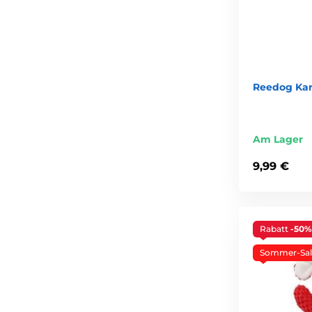
Reedog Kar
Am Lager
9,99 €
Rabatt
-50%
Sommer-Sal