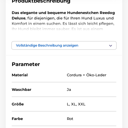
Produktbeschreibung
Das elegante und bequeme Hundenestchen Reedog
Deluxe
, für diejenigen, die für Ihren Hund Luxus und
Komfort in einem suchen. Es lässt sich leicht pflegen,
Ihr Hund bleibt immer sauber. Es ist aus einem
festen Material hergestellt. Der Matratzenbezug kann
man leicht abnehmen und waschen. Die Kanten des
Nestchen sind aus einem ECO- Leder hergestellt. Es
Vollständige Beschreibung anzeigen
reicht sie mit einem nassen Lappen zu reinigen.
Das Hundenestchen Reedog Deluxe können Sie in
Parameter
einigen Varianten und Grössen kaufen.
Material
Cordura + Öko-Leder
Das Hundenestchen Reedog Deluxe ist für kleine,
Waschbar
Ja
mittlere, aber auch grosse Hunderassen. Die
passenden Grösse könnne Sie in der folgenden
Tabelle finden:
Größe
L
,
XL
,
XXL
Farbe
Rot