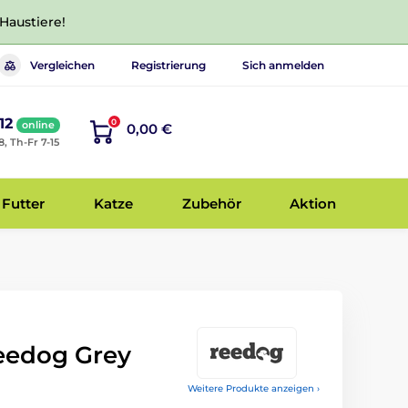
 Haustiere!
Vergleichen
Registrierung
Sich anmelden
12
0
online
0,00 €
8, Th-Fr 7-15
Futter
Katze
Zubehör
Aktion
eedog Grey
Weitere Produkte anzeigen ›