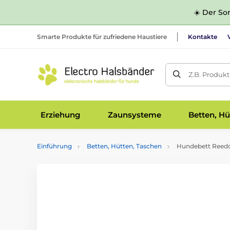
☀️ Der Som
Smarte Produkte für zufriedene Haustiere
Kontakte
Z.B. Produk
Erziehung
Zaunsysteme
Betten, Hü
Einführung
Betten, Hütten, Taschen
Hundebett Reedo