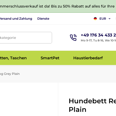
merschlussverkauf ist da! Bis zu 50% Rabatt auf alles für Ihre
Versand und Zahlung
Dienste
EUR
+49 176 34 433 2
tkategorie
Mo 9-17, Tu 8-16, We 10-1
tten, Taschen
SmartPet
Haustierbedarf
g Grey Plain
Hundebett R
Plain