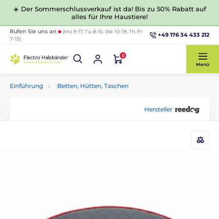
☀️ Der Sommerschlussverkauf ist da! Bis zu 50% Rabatt auf
alles für Ihre Haustiere!
Rufen Sie uns an
(Mo 9-17, Tu 8-16, We 10-18, Th-Fr
+49 176 34 433 212
7-15)
0
Menü
Einführung
Betten, Hütten, Taschen
Hersteller