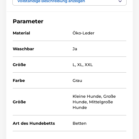
Vollständige Beschreibung anzeigen
Material - EKO Leder, Matratze - Polypropylen. Stoff,
Füllung - Schaumstoff
Parameter
Hundebetten REEDOG Sofa sind hochwertige und
luxuriöse Hundebetten, aber auch für anspruchsvolle
Material
Öko-Leder
Besitzer.
Waschbar
Ja
Größe
L
,
XL
,
XXL
Farbe
Grau
Kleine Hunde
,
Große
Größe
Hunde
,
Mittelgroße
Hunde
Art des Hundebetts
Betten
Sie können zwischen verschiedenen Designs und