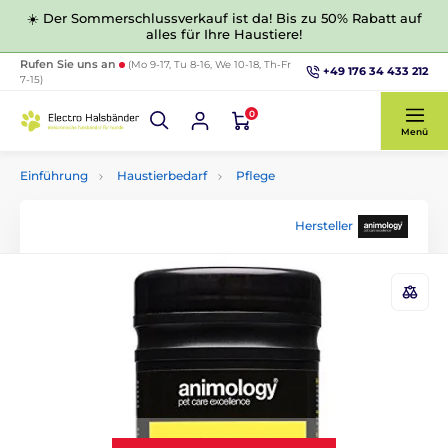
☀️ Der Sommerschlussverkauf ist da! Bis zu 50% Rabatt auf
alles für Ihre Haustiere!
Rufen Sie uns an
(Mo 9-17, Tu 8-16, We 10-18, Th-Fr
+49 176 34 433 212
7-15)
0
Menü
Einführung
Haustierbedarf
Pflege
Hersteller