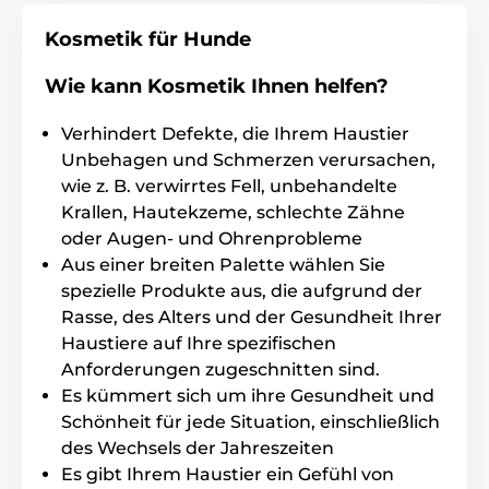
dem Fell Ihres Haustieres zu lösen und zu entfernen,
und die glatte Seite wischt den Schmutz weg und
Kosmetik für Hunde
kann auch an empfindlichen Stellen verwendet
werden.
Wie kann Kosmetik Ihnen helfen?
Die Größe jedes
Tuchs beträgt 20 cm x 27 cm
und ist
Verhindert Defekte, die Ihrem Haustier
damit groß genug für eine bequeme Anwendung.
Unbehagen und Schmerzen verursachen,
wie z. B. verwirrtes Fell, unbehandelte
Vorteile
Krallen, Hautekzeme, schlechte Zähne
oder Augen- und Ohrenprobleme
Langlebiges und starkes Material
Aus einer breiten Palette wählen Sie
Geeignet für alle Rassen ab einem Alter von 6
spezielle Produkte aus, die aufgrund der
Wochen
Rasse, des Alters und der Gesundheit Ihrer
Zwei verschiedene Oberflächen
Haustiere auf Ihre spezifischen
Zum Entfernen von klebrigem und schleimigem
Anforderungen zugeschnitten sind.
Schmutz
Es kümmert sich um ihre Gesundheit und
Ausreichende Größe der Tücher
Schönheit für jede Situation, einschließlich
des Wechsels der Jahreszeiten
80 Stück pro Packung
Es gibt Ihrem Haustier ein Gefühl von