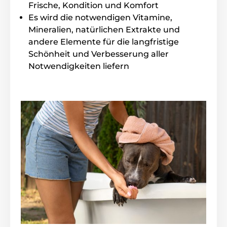
Frische, Kondition und Komfort
Es wird die notwendigen Vitamine,
Inhalt der Packung
Mineralien, natürlichen Extrakte und
Animology Reinigungstücher, 80 Stück
andere Elemente für die langfristige
Schönheit und Verbesserung aller
Technische Spezifikationen können ohne vorherige
Ankündigung geändert werden. Die Bilder dienen nur
Notwendigkeiten liefern
zur Illustration.
Das Produkt ist in Kategorien eingeteilt
Haustierbedarf
Pflege
Für Hunde
Haut und Fellpflege
Für Katzen
Fellpflege