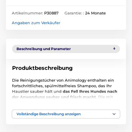
Artikelnummer:
P30887
Garantie: :
24 Monate
Angaben zum Verkäufer
Beschreibung und Parameter
Produktbeschreibung
Die Reinigungstücher von Animology enthalten ein
fortschrittliches, spülmittelfreies Shampoo, das Ihr
Haustier sauber hält und
das Fell Ihres Hundes nach
der Anwendung sauber und frisch macht
. Die mit
Vitaminen angereicherte Formel der Tücher
hilft auch
beim Entfetten, beseitigt Gerüche und hält das Fell
Ihres Tieres in gutem Zustand.
Vollständige Beschreibung anzeigen
Sie haben zwei verschiedene Oberflächen - die raue
Seite mit Mikrofasern hilft, Schmutz und Dreck aus