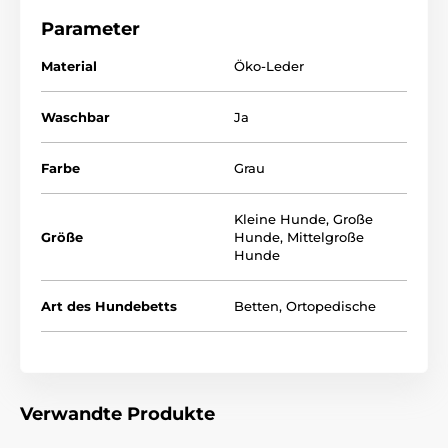
hinaus können Sie den Bezug mit einem
Parameter
Reißverschluss leicht entfernen.
Die
Gedächtnis-
Schaummatratze
ist auch ein Vorteil und garantiert
Material
Öko-Leder
Ihrem Hund einen ungestörten Schlaf.
Verwendetes Material:
Waschbar
Ja
Oberseite des Hundebettes - Eko Leder
Farbe
Grau
Unterseite des Hundebettes - Polypropylen. Stoff
Innenseite des Hundebettes - Schaumstoffmatratze +
Kleine Hunde
,
Große
Gedächtnis-Schaum
Größe
Hunde
,
Mittelgroße
Hunde
Art des Hundebetts
Betten
,
Ortopedische
Verwandte Produkte
Das Reedog Hundebett ist für kleine, mittlere und