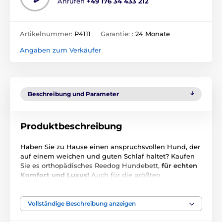
Anrufen
+49 176 34 433 212
Artikelnummer:
P4111
Garantie: :
24 Monate
Angaben zum Verkäufer
Beschreibung und Parameter
Produktbeschreibung
Haben Sie zu Hause einen anspruchsvollen Hund, der
auf einem weichen und guten Schlaf haltet? Kaufen
Sie es orthopädisches Reedog Hundebett,
für echten
Komfort und Luxus!
Auch für die größten
Hunderassen geeignet! Ein Vorteil ist ein
abnehmbarer
Bezug
, den Sie auch in der
Waschmaschine waschen können. Dieses
Vollständige Beschreibung anzeigen
orthopädische Hundebett von Reedog besteht aus
Eko-Leder und ist daher leicht zu pflegen.
Darüber