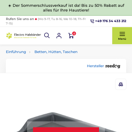
☀️ Der Sommerschlussverkauf ist da! Bis zu 50% Rabatt auf
alles für Ihre Haustiere!
Rufen Sie uns an
(Mo 9-17, Tu 8-16, We 10-18, Th-Fr
+49 176 34 433 212
7-15)
0
Menü
Einführung
Betten, Hütten, Taschen
Hersteller