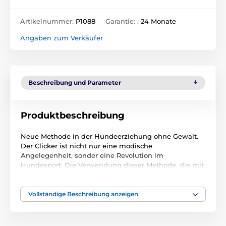
Artikelnummer:
P1088
Garantie: :
24 Monate
Angaben zum Verkäufer
Beschreibung und Parameter
Produktbeschreibung
Neue Methode in der Hundeerziehung ohne Gewalt.
Der Clicker ist nicht nur eine modische
Angelegenheit, sonder eine Revolution im
Hundesport. Die Verwendung dieser Methode, die mit
dem Clicker arbeitet, hat eine Basis in
wissenschaftlichen Erkennungen des Benehmens der
Tiere und ermöglicht eine völlig neue Form der
Vollständige Beschreibung anzeigen
Zusammenarbeit zw. Hund und Menschen. Mit dem
richtigen Click wird aus Ihrem Hund nicht nur
derjenige, der die Befehle ausfüllt, sondern ein aktiver