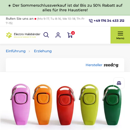
☀️ Der Sommerschlussverkauf ist da! Bis zu 50% Rabatt auf
alles für Ihre Haustiere!
Rufen Sie uns an
(Mo 9-17, Tu 8-16, We 10-18, Th-Fr
+49 176 34 433 212
7-15)
0
Menü
Einführung
Erziehung
Hersteller