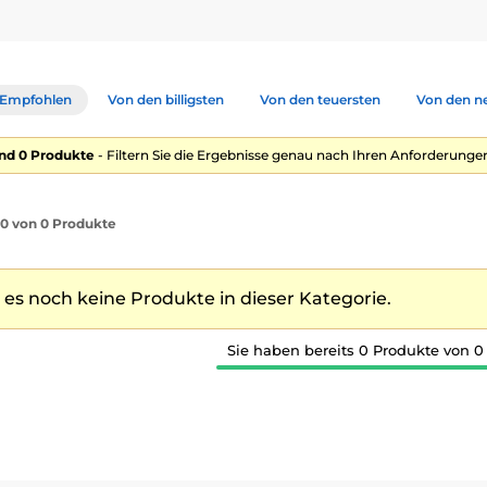
Empfohlen
Von den billigsten
Von den teuersten
Von den n
nd 0 Produkte
- Filtern Sie die Ergebnisse genau nach Ihren Anforderungen
1-0 von 0 Produkte
t es noch keine Produkte in dieser Kategorie.
Sie haben bereits 0 Produkte von 0