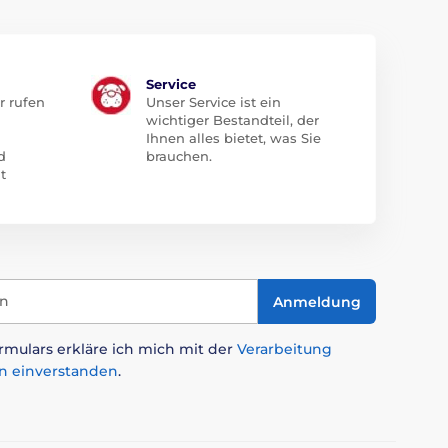
Service
r rufen
Unser Service ist ein
wichtiger Bestandteil, der
Ihnen alles bietet, was Sie
d
brauchen.
t
in
Anmeldung
mulars erkläre ich mich mit der
Verarbeitung
n einverstanden
.