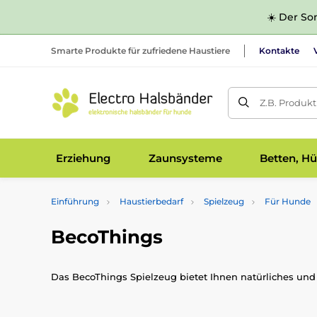
☀️ Der Som
Smarte Produkte für zufriedene Haustiere
Kontakte
Z.B. Produk
Erziehung
Zaunsysteme
Betten, Hü
Einführung
Haustierbedarf
Spielzeug
Für Hunde
BecoThings
Das BecoThings Spielzeug bietet Ihnen natürliches und q