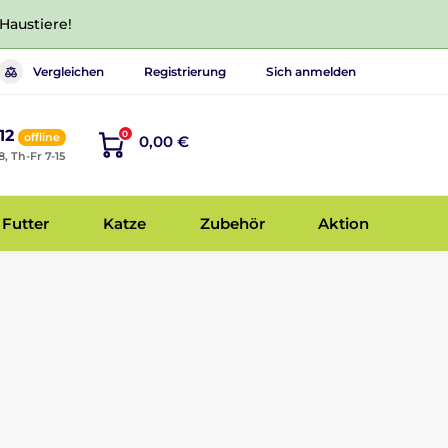
 Haustiere!
Vergleichen
Registrierung
Sich anmelden
12
0
offline
0,00 €
8, Th-Fr 7-15
Futter
Katze
Zubehör
Aktion