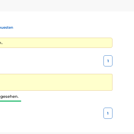
euesten
..
1
 gesehen.
1