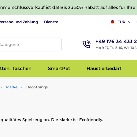
merschlussverkauf ist da! Bis zu 50% Rabatt auf alles für Ihre
Versand und Zahlung
Dienste
EUR
+49 176 34 433 2
tkategorie
Mo 9-17, Tu 8-16, We 10-1
tten, Taschen
SmartPet
Haustierbedarf
Marke
BecoThings
ualitätes Spielzeug an. Die Marke ist Ecofriendly.