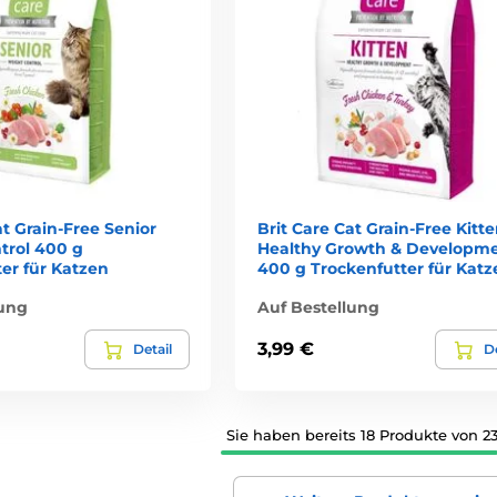
at Grain-Free Senior
Brit Care Cat Grain-Free Kitt
trol 400 g
Healthy Growth & Developm
er für Katzen
400 g Trockenfutter für Katz
lung
Auf Bestellung
3,99 €
Detail
De
Sie haben bereits 18 Produkte von 2