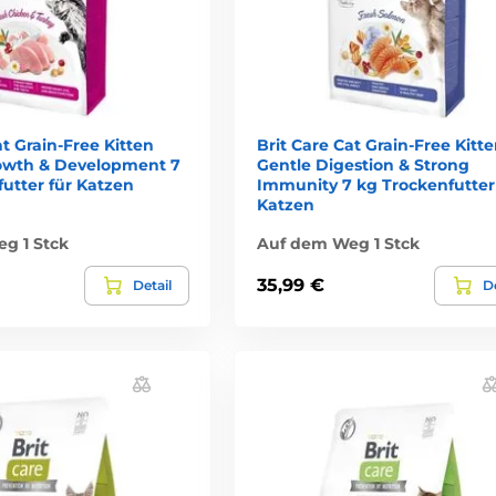
at Grain-Free Kitten
Brit Care Cat Grain-Free Kitt
owth & Development 7
Gentle Digestion & Strong
utter für Katzen
Immunity 7 kg Trockenfutter
Katzen
g 1 Stck
Auf dem Weg 1 Stck
35,99 €
Detail
De