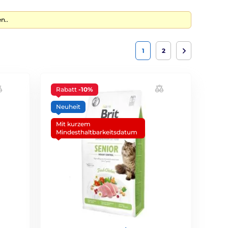
n..
1
2
Rabatt
-10%
Neuheit
Mit kurzem
Mindesthaltbarkeitsdatum