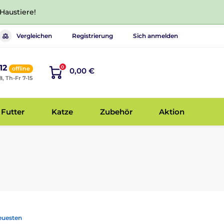
 Haustiere!
Vergleichen
Registrierung
Sich anmelden
12
0
offline
0,00 €
8, Th-Fr 7-15
Futter
Katze
Zubehör
Aktion
euesten