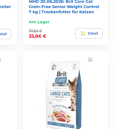
MHD 20.06.2026: Brit Care Cat
utter
Grain-Free Senior Weight Control
7 kg | Trockenfutter für Katzen
Am Lager
37,62 €
Detail
tail
33,86 €