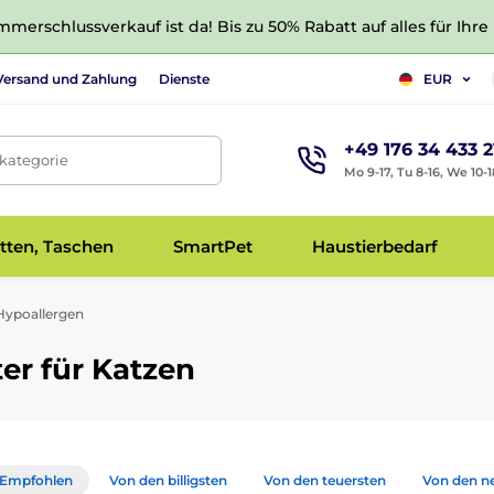
merschlussverkauf ist da! Bis zu 50% Rabatt auf alles für Ihre
Versand und Zahlung
Dienste
EUR
+49 176 34 433 2
tkategorie
Mo 9-17, Tu 8-16, We 10-1
tten, Taschen
SmartPet
Haustierbedarf
ypoallergen
er für Katzen
Empfohlen
Von den billigsten
Von den teuersten
Von den n