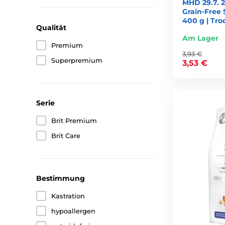
MHD 29.7. 2
Grain-Free 
400 g | Tro
Qualität
Am Lager
Premium
3,93 €
Superpremium
3,53 €
Serie
Brit Premium
Brit Care
Bestimmung
Kastration
hypoallergen