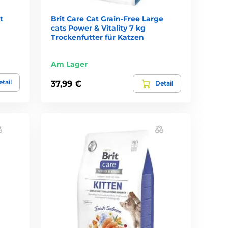
t
Brit Care Cat Grain-Free Large
cats Power & Vitality 7 kg
Trockenfutter für Katzen
Am Lager
tail
37,99 €
Detail