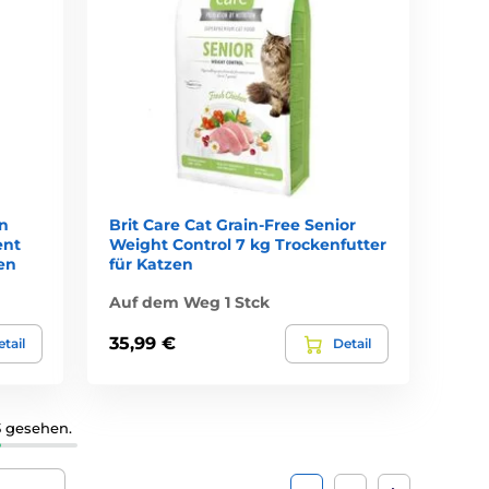
en
Brit Care Cat Grain-Free Senior
ent
Weight Control 7 kg Trockenfutter
en
für Katzen
Auf dem Weg 1 Stck
35,99 €
tail
Detail
3 gesehen.