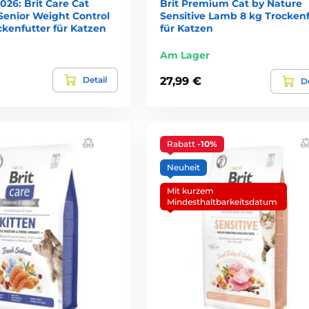
026: Brit Care Cat
Brit Premium Cat by Nature
Senior Weight Control
Sensitive Lamb 8 kg Trockenf
ckenfutter für Katzen
für Katzen
Am Lager
Detail
27,99 €
De
Rabatt
-10%
Neuheit
Mit kurzem
Mindesthaltbarkeitsdatum