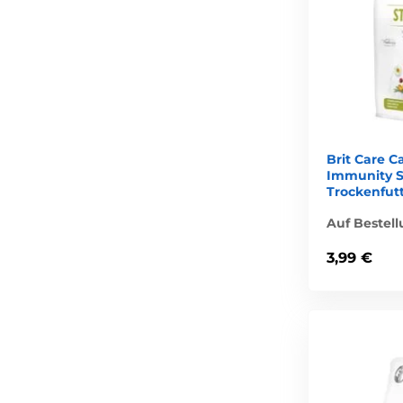
Brit Care C
Immunity S
Trockenfutt
Auf Bestel
3,99 €