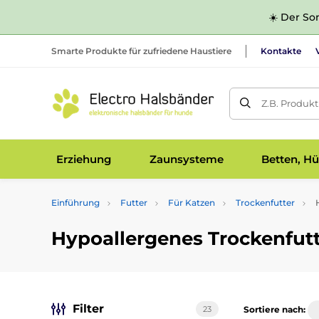
☀️ Der Som
Smarte Produkte für zufriedene Haustiere
Kontakte
Z.B. Produk
Erziehung
Zaunsysteme
Betten, Hü
Einführung
Futter
Für Katzen
Trockenfutter
H
Hypoallergenes Trockenfutt
Filter
23
Sortiere nach: