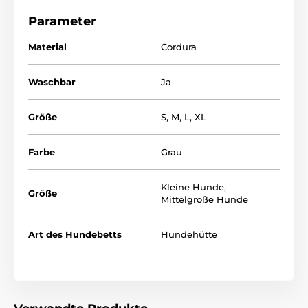
Bett mit einem Dach verlieben. Hunde lieben es, weil
sie sich dort sicher fühlen. Zögern Sie also nicht, aus
Parameter
unserem breitem Angebot an Hundehütten zu
wählen
Material
Cordura
Waschbar
Ja
Größe
S
,
M
,
L
,
XL
Farbe
Grau
Kleine Hunde
,
Größe
Mittelgroße Hunde
Art des Hundebetts
Hundehütte
Die hochwertige Verarbeitung garantiert Ihrem Hund
Komfort und dank den Seitenwänden wird es ihm
nicht auf Rücken ziehen.