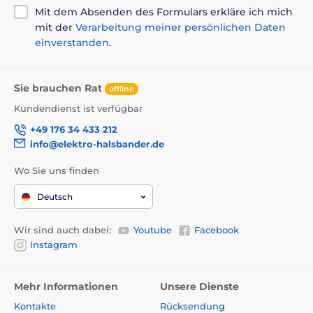
Bett und Hütte in einem
Mit dem Absenden des Formulars erkläre ich mich
dem Hündchen zieht es nicht auf Rücken
mit der
Verarbeitung meiner persönlichen Daten
Qualitätsmaterial - Cordura
einverstanden
.
waschbar / abwaschbar
Nachteile
Sie brauchen Rat
offline
Kundendienst ist verfügbar
nicht für große Hunde geeignet
+49 176 34 433 212
Verpackungsinhalt
info@elektro-halsbander.de
Hundehütte 2in1 Reedog
Wo Sie uns finden
Technische Spezifikationen können ohne vorherige
Deutsch
Ankündigung geändert werden. Die Bilder dienen nur
zur Illustration.
Wir sind auch dabei:
Youtube
Facebook
Instagram
Das Produkt ist in Kategorien eingeteilt
Mehr Informationen
Unsere Dienste
Betten, Hütten, Taschen
Betten 2-in-1
Kontakte
Rücksendung