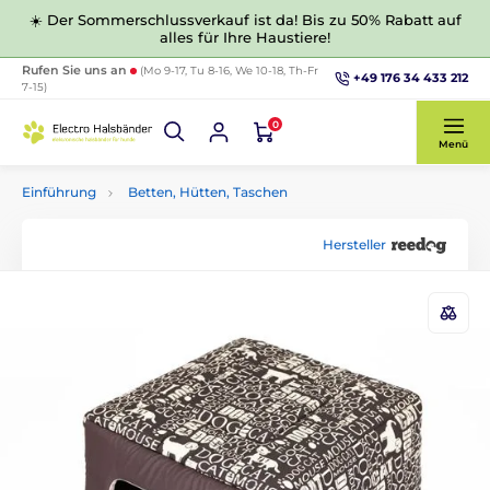
☀️ Der Sommerschlussverkauf ist da! Bis zu 50% Rabatt auf
alles für Ihre Haustiere!
Rufen Sie uns an
(Mo 9-17, Tu 8-16, We 10-18, Th-Fr
+49 176 34 433 212
7-15)
0
Menü
Einführung
Betten, Hütten, Taschen
Hersteller