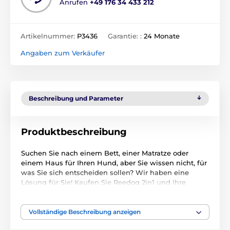
Anrufen
+49 176 34 433 212
Artikelnummer:
P3436
Garantie: :
24 Monate
Angaben zum Verkäufer
Beschreibung und Parameter
Produktbeschreibung
Suchen Sie nach einem Bett, einer Matratze oder
einem Haus für Ihren Hund, aber Sie wissen nicht, für
was Sie sich entscheiden sollen? Wir haben eine
Lösung für Sie! Kaufen Sie Reedog 2in1 und Ihre
Sorgen sind gelöst! Ein praktisches Haus, eine
Hundehütte aus hochwertigem Material, das sich in
wenigen Sekunden in einen Bett für Hund oder Katze
Vollständige Beschreibung anzeigen
umbauen lässt. Ihr Hund wird sich sofort in dieses