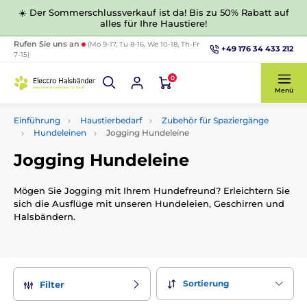
☀️ Der Sommerschlussverkauf ist da! Bis zu 50% Rabatt auf
alles für Ihre Haustiere!
Rufen Sie uns an
(Mo 9-17, Tu 8-16, We 10-18, Th-Fr
+49 176 34 433 212
7-15)
0
Menü
Einführung
Haustierbedarf
Zubehör für Spaziergänge
Hundeleinen
Jogging Hundeleine
Jogging Hundeleine
Mögen Sie Jogging mit Ihrem Hundefreund? Erleichtern Sie
sich die Ausflüge mit unseren Hundeleien, Geschirren und
Halsbändern.
Sortierung
Filter