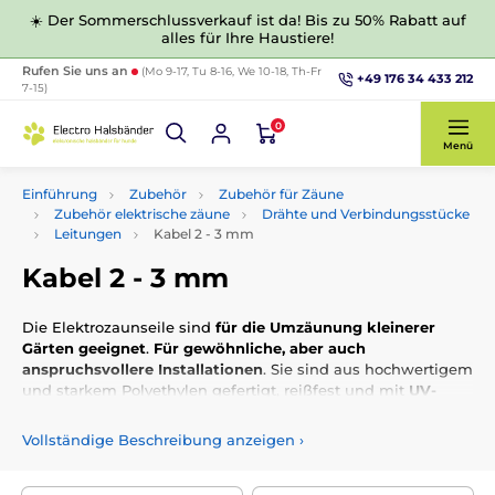
☀️ Der Sommerschlussverkauf ist da! Bis zu 50% Rabatt auf
alles für Ihre Haustiere!
Rufen Sie uns an
(Mo 9-17, Tu 8-16, We 10-18, Th-Fr
+49 176 34 433 212
7-15)
0
Menü
Einführung
Zubehör
Zubehör für Zäune
Zubehör elektrische zäune
Drähte und Verbindungsstücke
Leitungen
Kabel 2 - 3 mm
Kabel 2 - 3 mm
Die Elektrozaunseile sind
für die Umzäunung kleinerer
Gärten geeignet
.
Für gewöhnliche, aber auch
anspruchsvollere Installationen
. Sie sind aus hochwertigem
und starkem Polyethylen gefertigt, reißfest und mit
UV-
Schutz
. Dies gewährleistet eine lange Lebensdauer. Wir
bieten sie in
verschiedenen Durchmessern, Längen,
Vollständige Beschreibung anzeigen
›
Farbkombinationen mit Edelstahl- oder Kupferleitern an.