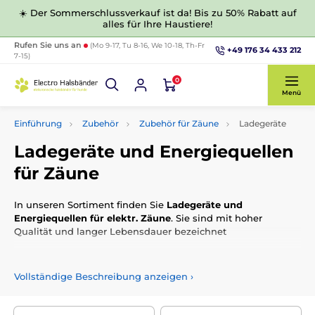
☀️ Der Sommerschlussverkauf ist da! Bis zu 50% Rabatt auf
alles für Ihre Haustiere!
Rufen Sie uns an
(Mo 9-17, Tu 8-16, We 10-18, Th-Fr
+49 176 34 433 212
7-15)
0
Menü
Einführung
Zubehör
Zubehör für Zäune
Ladegeräte
Ladegeräte und Energiequellen
für Zäune
In unseren Sortiment finden Sie
Ladegeräte und
Energiequellen für elektr. Zäune
. Sie sind mit hoher
Qualität und langer Lebensdauer bezeichnet
Vollständige Beschreibung anzeigen
›