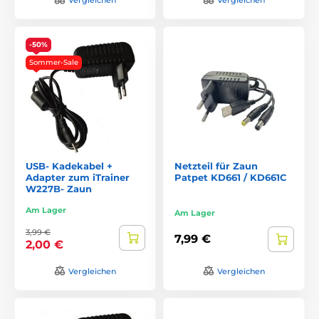
-50%
Sommer-Sale
USB- Kadekabel +
Netzteil für Zaun
Adapter zum iTrainer
Patpet KD661 / KD661C
W227B- Zaun
Am Lager
Am Lager
3,99 €
7,99 €
2,00 €
Vergleichen
Vergleichen