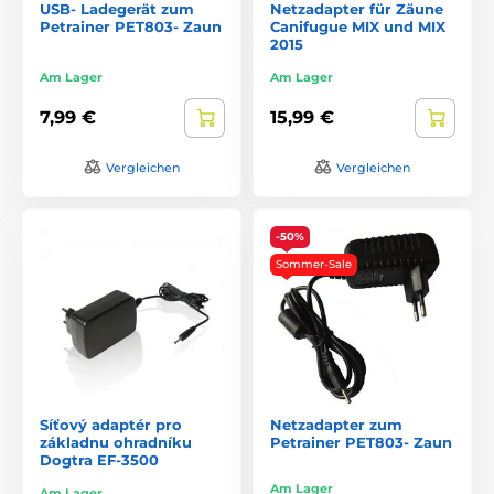
USB- Ladegerät zum
Netzadapter für Zäune
Petrainer PET803- Zaun
Canifugue MIX und MIX
2015
Am Lager
Am Lager
7,99 €
15,99 €
Vergleichen
Vergleichen
-50%
Sommer-Sale
Síťový adaptér pro
Netzadapter zum
základnu ohradníku
Petrainer PET803- Zaun
Dogtra EF-3500
Am Lager
Am Lager